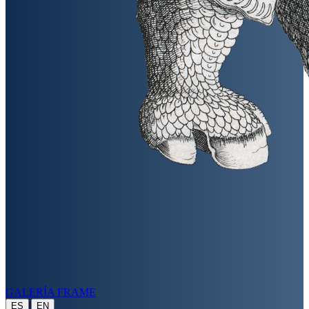
GALERÍA FRAME
|
ES
EN