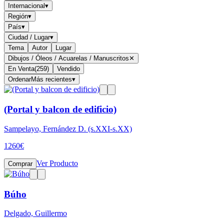
Internacional
▾
Región
▾
País
▾
Ciudad / Lugar
▾
Tema
Autor
Lugar
Dibujos / Óleos / Acuarelas / Manuscritos
✕
En Venta
(
259
)
Vendido
Ordenar
Más recientes
▾
(Portal y balcon de edificio)
Sampelayo, Fernández D. (s.XXI-s.XX)
1260
€
Ver Producto
Comprar
Búho
Delgado, Guillermo