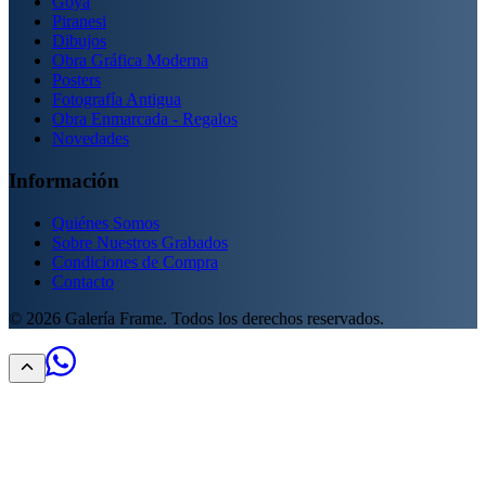
Goya
Piranesi
Dibujos
Obra Gráfica Moderna
Posters
Fotografía Antigua
Obra Enmarcada - Regalos
Novedades
Información
Quiénes Somos
Sobre Nuestros Grabados
Condiciones de Compra
Contacto
©
2026
Galería Frame. Todos los derechos reservados.