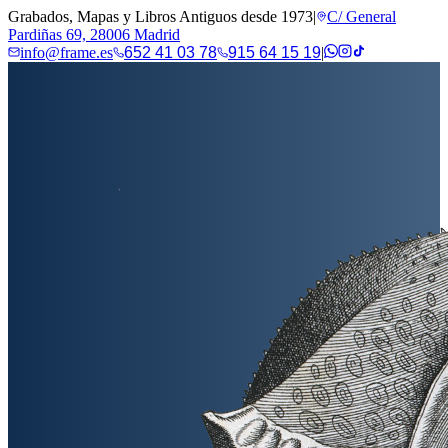
Grabados, Mapas y Libros Antiguos desde 1973
|
C/ General
Pardiñas 69, 28006 Madrid
info@frame.es
652 41 03 78
915 64 15 19
|