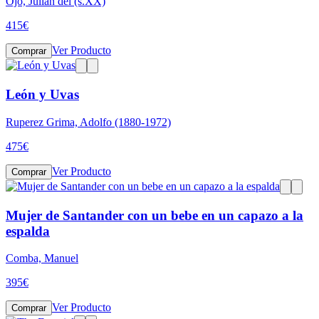
Ojo, Julián del (s.XX)
415
€
Ver Producto
Comprar
León y Uvas
Ruperez Grima, Adolfo (1880-1972)
475
€
Ver Producto
Comprar
Mujer de Santander con un bebe en un capazo a la
espalda
Comba, Manuel
395
€
Ver Producto
Comprar