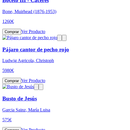
Boceto III - Cáceres
Bone, Muirhead (1876-1953)
1260
€
Ver Producto
Comprar
Pájaro cantor de pecho rojo
Ludwig Agricola, Christoph
5980
€
Ver Producto
Comprar
Busto de Jesús
Garcia Sainz, María Luisa
575
€
Ver Producto