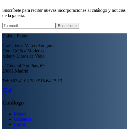
Suscríbete para recibir nuevas incorporaciones al catálogo y noticias
de la galería.
Suscribirse
Galería Frame
Grabados y Mapas Antiguos
Obra Gráfica Moderna
Atlas y Libros de Viaje
c/ General Pardiñas, 69
28001 Madrid
Tel: 652 41 03 78 / 915 64 15 19
Catálogo
Mapas
Grabados
Libros