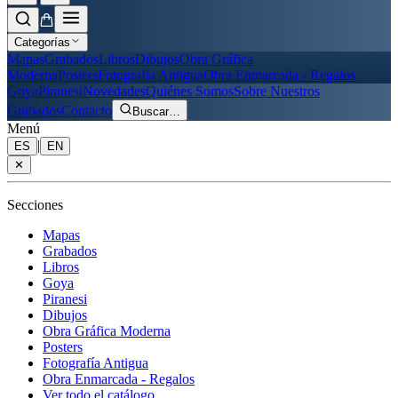
Categorías
Mapas
Grabados
Libros
Dibujos
Obra Gráfica
Moderna
Posters
Fotografía Antigua
Obra Enmarcada - Regalos
Goya
Piranesi
Novedades
Quiénes Somos
Sobre Nuestros
Grabados
Contacto
Buscar
…
Menú
|
ES
EN
✕
Secciones
Mapas
Grabados
Libros
Goya
Piranesi
Dibujos
Obra Gráfica Moderna
Posters
Fotografía Antigua
Obra Enmarcada - Regalos
Ver todo el catálogo