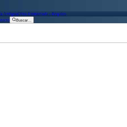
ía Antigua
Obra Enmarcada - Regalos
tacto
Buscar
…