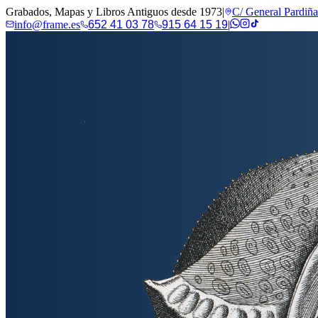
Grabados, Mapas y Libros Antiguos desde 1973
|
C/ General Pardiñ
info@frame.es
652 41 03 78
915 64 15 19
|