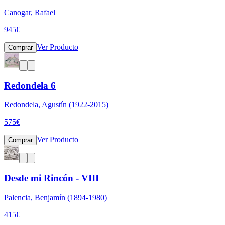
Canogar, Rafael
945
€
Ver Producto
Comprar
Redondela 6
Redondela, Agustín (1922-2015)
575
€
Ver Producto
Comprar
Desde mi Rincón - VIII
Palencia, Benjamín (1894-1980)
415
€