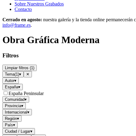
Sobre Nuestros Grabados
Contacto
Cerrado en agosto:
nuestra galería y la tienda online permanecerán c
info@frame.es
.
Obra Gráfica Moderna
Filtros
Limpiar filtros
(
1
)
Tema
(
1
)
▾
✕
Autor
▾
España
▾
España Peninsular
Comunidad
▾
Provincia
▾
Internacional
▾
Región
▾
País
▾
Ciudad / Lugar
▾