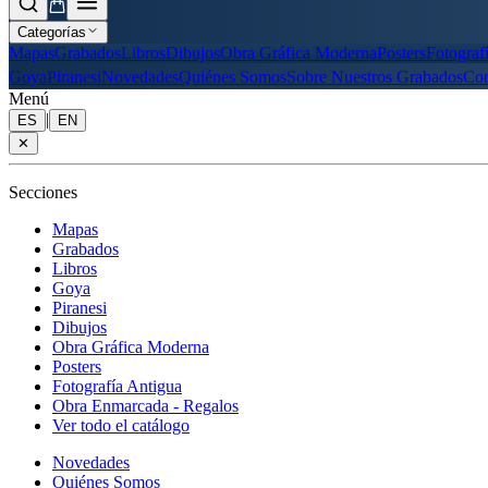
Categorías
Mapas
Grabados
Libros
Dibujos
Obra Gráfica Moderna
Posters
Fotograf
Goya
Piranesi
Novedades
Quiénes Somos
Sobre Nuestros Grabados
Con
Menú
|
ES
EN
✕
Secciones
Mapas
Grabados
Libros
Goya
Piranesi
Dibujos
Obra Gráfica Moderna
Posters
Fotografía Antigua
Obra Enmarcada - Regalos
Ver todo el catálogo
Novedades
Quiénes Somos