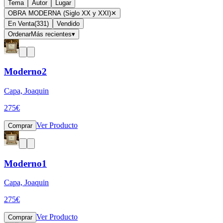
Tema
Autor
Lugar
OBRA MODERNA (Siglo XX y XXI)
✕
En Venta
(
331
)
Vendido
Ordenar
Más recientes
▾
Moderno2
Capa, Joaquin
275
€
Ver Producto
Comprar
Moderno1
Capa, Joaquin
275
€
Ver Producto
Comprar