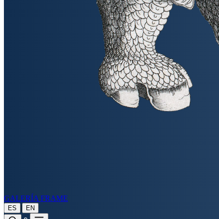
GALERÍA FRAME
|
ES
EN