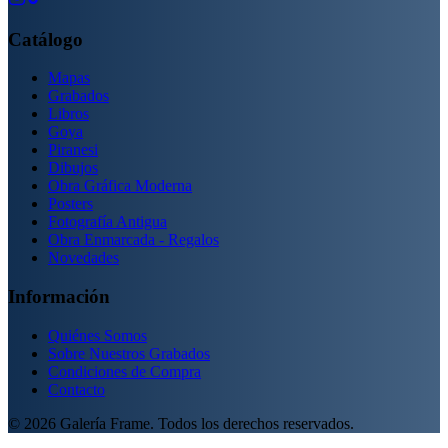
Catálogo
Mapas
Grabados
Libros
Goya
Piranesi
Dibujos
Obra Gráfica Moderna
Posters
Fotografía Antigua
Obra Enmarcada - Regalos
Novedades
Información
Quiénes Somos
Sobre Nuestros Grabados
Condiciones de Compra
Contacto
©
2026
Galería Frame. Todos los derechos reservados.