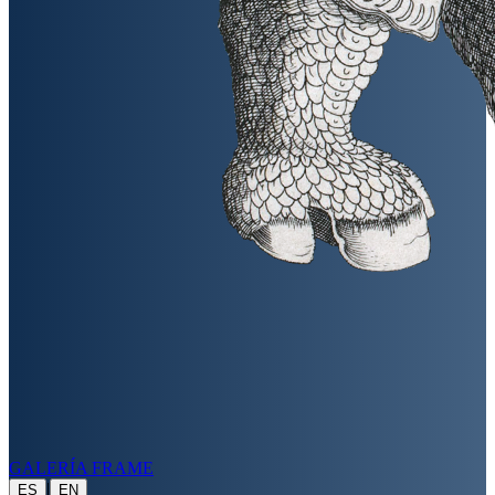
GALERÍA FRAME
|
ES
EN