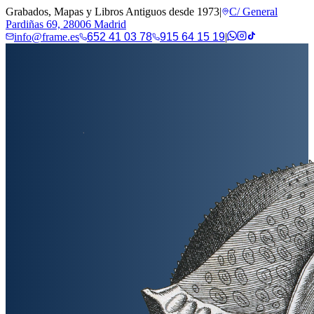
Grabados, Mapas y Libros Antiguos desde 1973
|
C/ General
Pardiñas 69, 28006 Madrid
info@frame.es
652 41 03 78
915 64 15 19
|