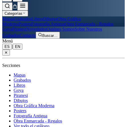
Categorías
Mapas
Grabados
Libros
Dibujos
Obra Gráfica
Moderna
Posters
Fotografía Antigua
Obra Enmarcada - Regalos
Goya
Piranesi
Novedades
Quiénes Somos
Sobre Nuestros
Grabados
Contacto
Buscar
…
Menú
|
ES
EN
✕
Secciones
Mapas
Grabados
Libros
Goya
Piranesi
Dibujos
Obra Gráfica Moderna
Posters
Fotografía Antigua
Obra Enmarcada - Regalos
Ver todo el catálogo