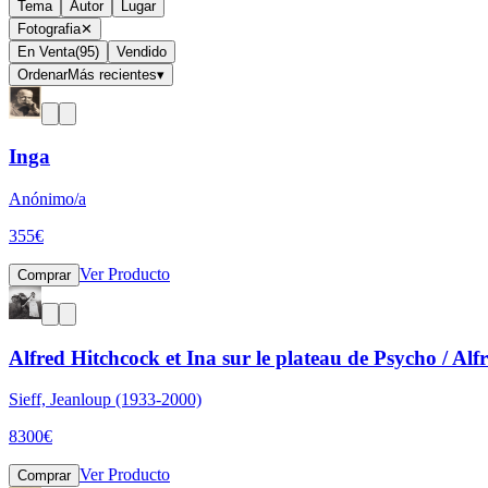
Tema
Autor
Lugar
Fotografia
✕
En Venta
(
95
)
Vendido
Ordenar
Más recientes
▾
Inga
Anónimo/a
355
€
Ver Producto
Comprar
Alfred Hitchcock et Ina sur le plateau de Psycho / Alfr
Sieff, Jeanloup (1933-2000)
8300
€
Ver Producto
Comprar