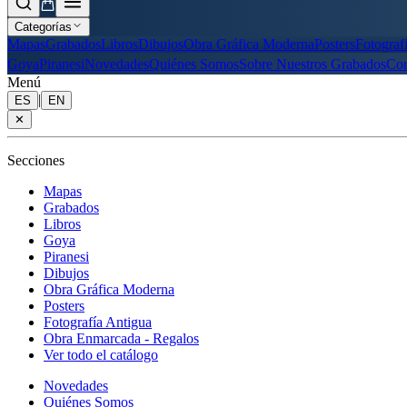
Categorías
Mapas
Grabados
Libros
Dibujos
Obra Gráfica Moderna
Posters
Fotograf
Goya
Piranesi
Novedades
Quiénes Somos
Sobre Nuestros Grabados
Con
Menú
|
ES
EN
✕
Secciones
Mapas
Grabados
Libros
Goya
Piranesi
Dibujos
Obra Gráfica Moderna
Posters
Fotografía Antigua
Obra Enmarcada - Regalos
Ver todo el catálogo
Novedades
Quiénes Somos