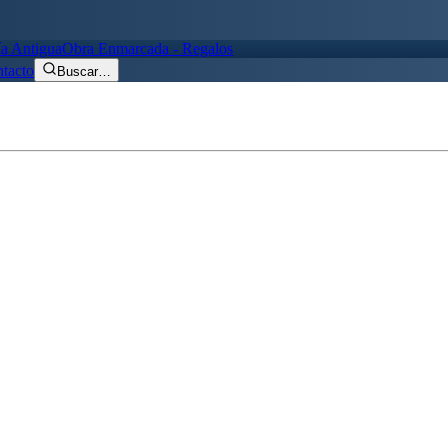
ía Antigua
Obra Enmarcada - Regalos
tacto
Buscar
…