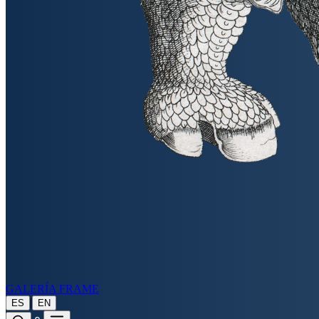
GALERÍA FRAME
|
ES
EN