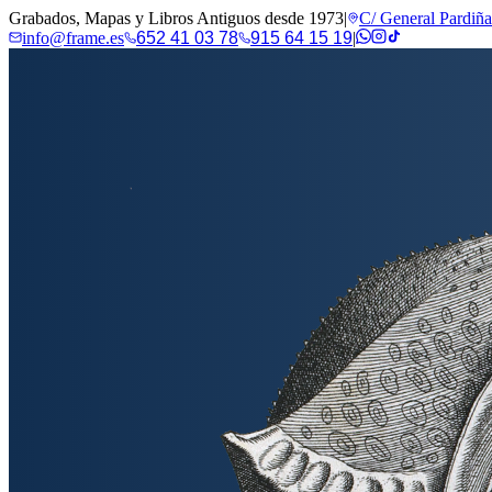
Grabados, Mapas y Libros Antiguos desde 1973
|
C/ General Pardiñ
info@frame.es
652 41 03 78
915 64 15 19
|