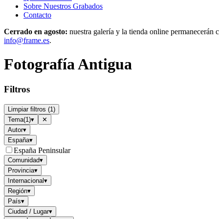
Sobre Nuestros Grabados
Contacto
Cerrado en agosto:
nuestra galería y la tienda online permanecerán c
info@frame.es
.
Fotografía Antigua
Filtros
Limpiar filtros
(
1
)
Tema
(
1
)
▾
✕
Autor
▾
España
▾
España Peninsular
Comunidad
▾
Provincia
▾
Internacional
▾
Región
▾
País
▾
Ciudad / Lugar
▾