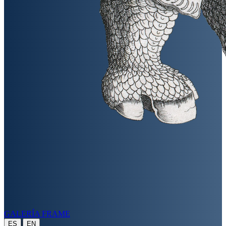
GALERÍA FRAME
|
ES
EN