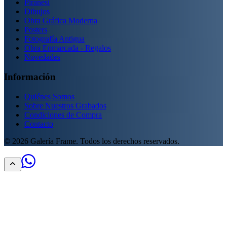
Piranesi
Dibujos
Obra Gráfica Moderna
Posters
Fotografía Antigua
Obra Enmarcada - Regalos
Novedades
Información
Quiénes Somos
Sobre Nuestros Grabados
Condiciones de Compra
Contacto
©
2026
Galería Frame. Todos los derechos reservados.