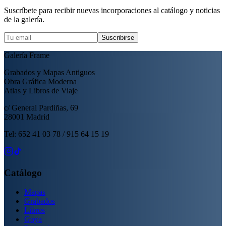
Suscríbete para recibir nuevas incorporaciones al catálogo y noticias
de la galería.
Suscribirse
Galería Frame
Grabados y Mapas Antiguos
Obra Gráfica Moderna
Atlas y Libros de Viaje
c/ General Pardiñas, 69
28001 Madrid
Tel: 652 41 03 78 / 915 64 15 19
Catálogo
Mapas
Grabados
Libros
Goya