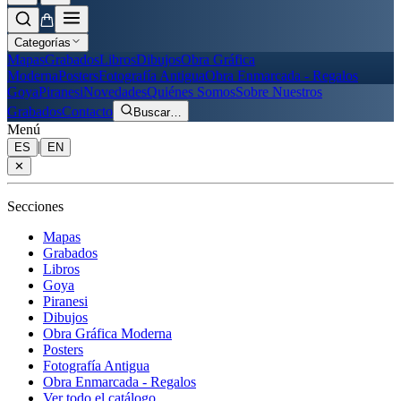
Categorías
Mapas
Grabados
Libros
Dibujos
Obra Gráfica
Moderna
Posters
Fotografía Antigua
Obra Enmarcada - Regalos
Goya
Piranesi
Novedades
Quiénes Somos
Sobre Nuestros
Grabados
Contacto
Buscar
…
Menú
|
ES
EN
✕
Secciones
Mapas
Grabados
Libros
Goya
Piranesi
Dibujos
Obra Gráfica Moderna
Posters
Fotografía Antigua
Obra Enmarcada - Regalos
Ver todo el catálogo