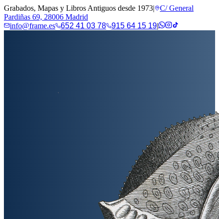
Grabados, Mapas y Libros Antiguos desde 1973
|
C/ General
Pardiñas 69, 28006 Madrid
info@frame.es
652 41 03 78
915 64 15 19
|