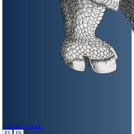
GALERÍA FRAME
|
ES
EN