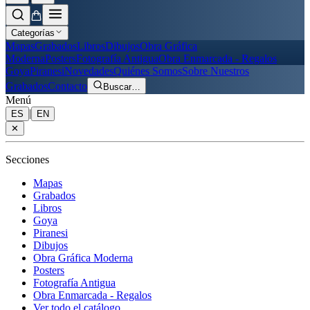
Categorías
Mapas
Grabados
Libros
Dibujos
Obra Gráfica
Moderna
Posters
Fotografía Antigua
Obra Enmarcada - Regalos
Goya
Piranesi
Novedades
Quiénes Somos
Sobre Nuestros
Grabados
Contacto
Buscar
…
Menú
|
ES
EN
✕
Secciones
Mapas
Grabados
Libros
Goya
Piranesi
Dibujos
Obra Gráfica Moderna
Posters
Fotografía Antigua
Obra Enmarcada - Regalos
Ver todo el catálogo