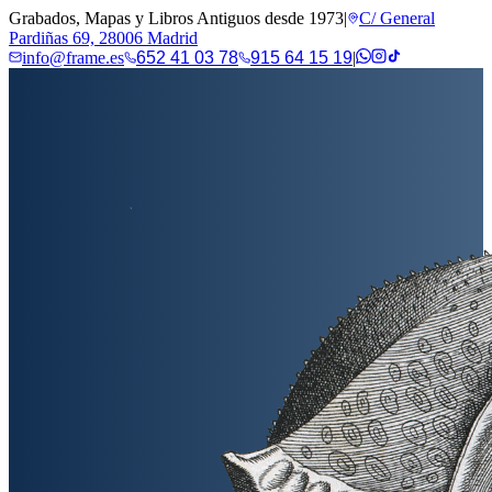
Grabados, Mapas y Libros Antiguos desde 1973
|
C/ General
Pardiñas 69, 28006 Madrid
info@frame.es
652 41 03 78
915 64 15 19
|