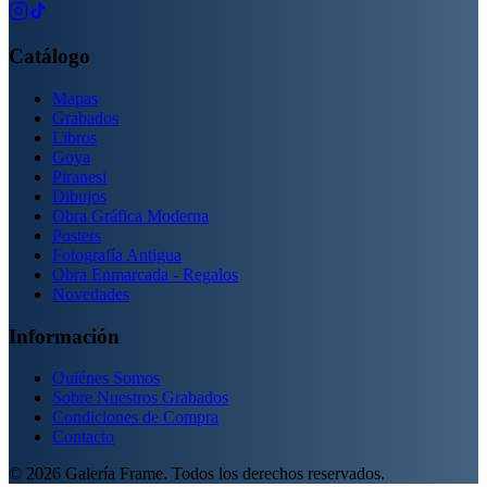
Catálogo
Mapas
Grabados
Libros
Goya
Piranesi
Dibujos
Obra Gráfica Moderna
Posters
Fotografía Antigua
Obra Enmarcada - Regalos
Novedades
Información
Quiénes Somos
Sobre Nuestros Grabados
Condiciones de Compra
Contacto
©
2026
Galería Frame. Todos los derechos reservados.