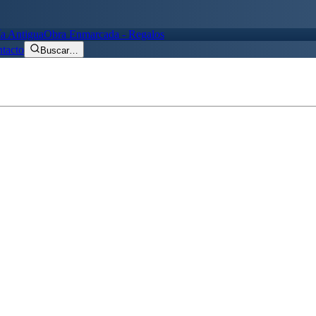
ía Antigua
Obra Enmarcada - Regalos
tacto
Buscar
…