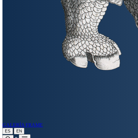
GALERÍA FRAME
|
ES
EN