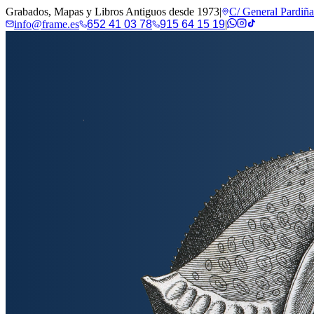
Grabados, Mapas y Libros Antiguos desde 1973
|
C/ General Pardiñ
info@frame.es
652 41 03 78
915 64 15 19
|