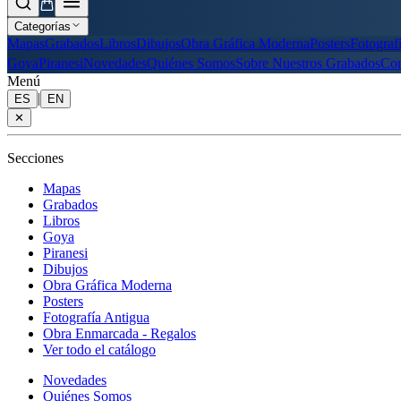
Categorías
Mapas
Grabados
Libros
Dibujos
Obra Gráfica Moderna
Posters
Fotograf
Goya
Piranesi
Novedades
Quiénes Somos
Sobre Nuestros Grabados
Con
Menú
|
ES
EN
✕
Secciones
Mapas
Grabados
Libros
Goya
Piranesi
Dibujos
Obra Gráfica Moderna
Posters
Fotografía Antigua
Obra Enmarcada - Regalos
Ver todo el catálogo
Novedades
Quiénes Somos