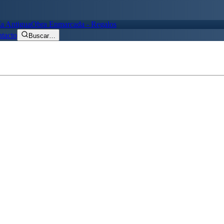
ía Antigua
Obra Enmarcada - Regalos
tacto
Buscar
…