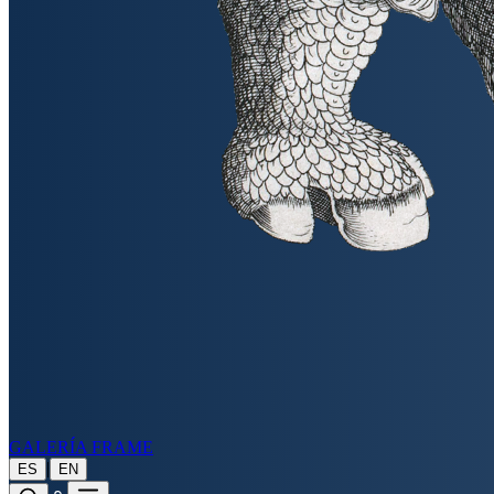
GALERÍA FRAME
|
ES
EN