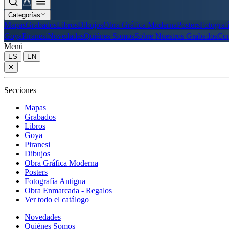
Categorías
Mapas
Grabados
Libros
Dibujos
Obra Gráfica Moderna
Posters
Fotograf
Goya
Piranesi
Novedades
Quiénes Somos
Sobre Nuestros Grabados
Con
Menú
|
ES
EN
✕
Secciones
Mapas
Grabados
Libros
Goya
Piranesi
Dibujos
Obra Gráfica Moderna
Posters
Fotografía Antigua
Obra Enmarcada - Regalos
Ver todo el catálogo
Novedades
Quiénes Somos