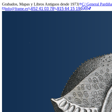
Grabados, Mapas y Libros Antiguos desde 1973
|
C/ General Pardiñ
info@frame.es
652 41 03 78
915 64 15 19
|