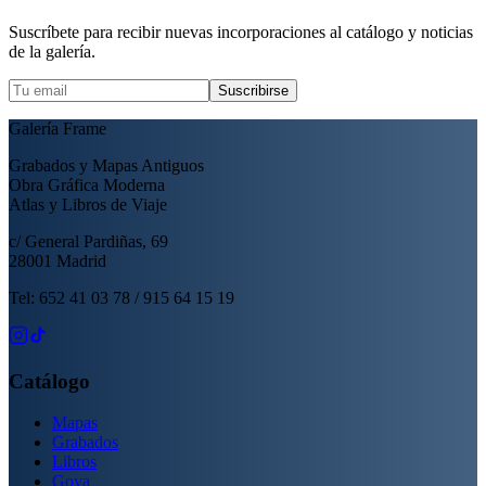
Suscríbete para recibir nuevas incorporaciones al catálogo y noticias
de la galería.
Suscribirse
Galería Frame
Grabados y Mapas Antiguos
Obra Gráfica Moderna
Atlas y Libros de Viaje
c/ General Pardiñas, 69
28001 Madrid
Tel: 652 41 03 78 / 915 64 15 19
Catálogo
Mapas
Grabados
Libros
Goya