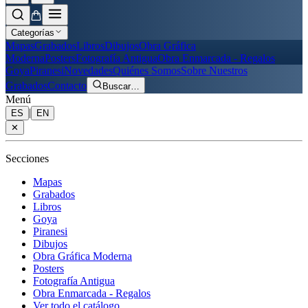
Categorías
Mapas
Grabados
Libros
Dibujos
Obra Gráfica
Moderna
Posters
Fotografía Antigua
Obra Enmarcada - Regalos
Goya
Piranesi
Novedades
Quiénes Somos
Sobre Nuestros
Grabados
Contacto
Buscar
…
Menú
|
ES
EN
✕
Secciones
Mapas
Grabados
Libros
Goya
Piranesi
Dibujos
Obra Gráfica Moderna
Posters
Fotografía Antigua
Obra Enmarcada - Regalos
Ver todo el catálogo