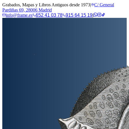
Grabados, Mapas y Libros Antiguos desde 1973
|
C/ General
Pardiñas 69, 28006 Madrid
info@frame.es
652 41 03 78
915 64 15 19
|