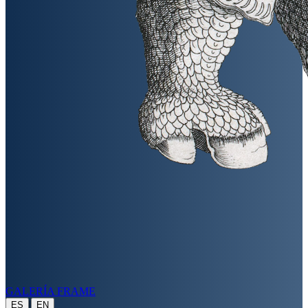
GALERÍA FRAME
|
ES
EN