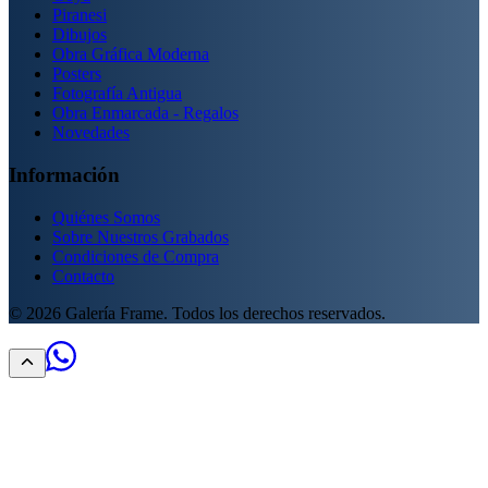
Piranesi
Dibujos
Obra Gráfica Moderna
Posters
Fotografía Antigua
Obra Enmarcada - Regalos
Novedades
Información
Quiénes Somos
Sobre Nuestros Grabados
Condiciones de Compra
Contacto
©
2026
Galería Frame. Todos los derechos reservados.