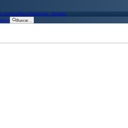
ía Antigua
Obra Enmarcada - Regalos
tacto
Buscar
…