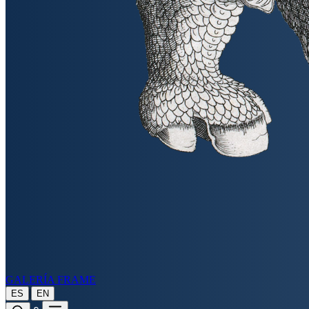
GALERÍA FRAME
|
ES
EN