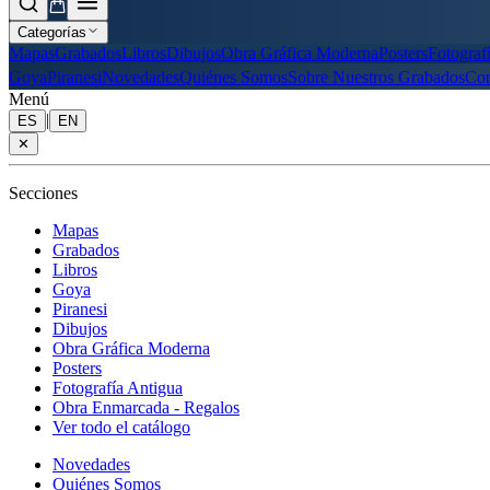
Categorías
Mapas
Grabados
Libros
Dibujos
Obra Gráfica Moderna
Posters
Fotograf
Goya
Piranesi
Novedades
Quiénes Somos
Sobre Nuestros Grabados
Con
Menú
|
ES
EN
✕
Secciones
Mapas
Grabados
Libros
Goya
Piranesi
Dibujos
Obra Gráfica Moderna
Posters
Fotografía Antigua
Obra Enmarcada - Regalos
Ver todo el catálogo
Novedades
Quiénes Somos