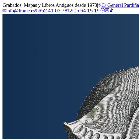
Grabados, Mapas y Libros Antiguos desde 1973
|
C/ General Pardiñ
info@frame.es
652 41 03 78
915 64 15 19
|