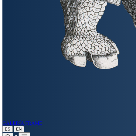
GALERÍA FRAME
|
ES
EN