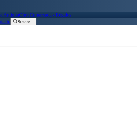
ía Antigua
Obra Enmarcada - Regalos
tacto
Buscar
…