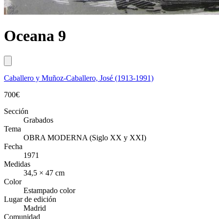
Oceana 9
Caballero y Muñoz-Caballero, José (1913-1991)
700
€
Sección
Grabados
Tema
OBRA MODERNA (Siglo XX y XXI)
Fecha
1971
Medidas
34,5 × 47 cm
Color
Estampado color
Lugar de edición
Madrid
Comunidad