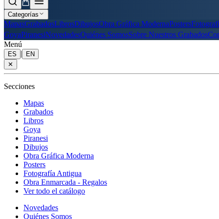
Categorías
Mapas
Grabados
Libros
Dibujos
Obra Gráfica Moderna
Posters
Fotograf
Goya
Piranesi
Novedades
Quiénes Somos
Sobre Nuestros Grabados
Con
Menú
|
ES
EN
✕
Secciones
Mapas
Grabados
Libros
Goya
Piranesi
Dibujos
Obra Gráfica Moderna
Posters
Fotografía Antigua
Obra Enmarcada - Regalos
Ver todo el catálogo
Novedades
Quiénes Somos