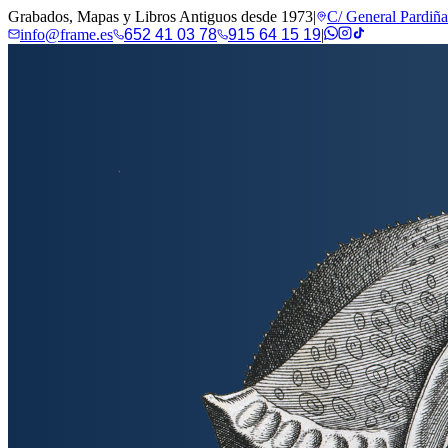
Grabados, Mapas y Libros Antiguos desde 1973
|
C/ General Pardiñ
info@frame.es
652 41 03 78
915 64 15 19
|