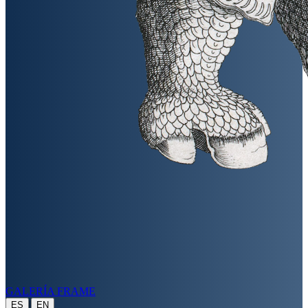
GALERÍA FRAME
|
ES
EN