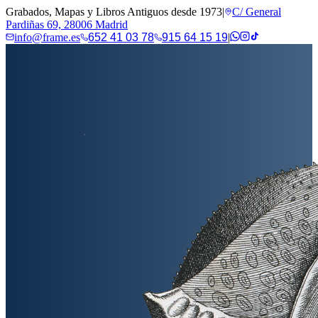
Grabados, Mapas y Libros Antiguos desde 1973
|
C/ General
Pardiñas 69, 28006 Madrid
info@frame.es
652 41 03 78
915 64 15 19
|