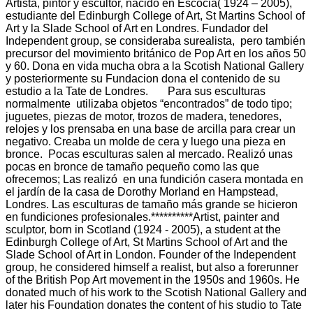
Artista, pintor y escultor, nacido en Escocia( 1924 – 2005),
estudiante del Edinburgh College of Art, St Martins School of
Art y la Slade School of Art en Londres. Fundador del
Independent group, se consideraba surealista, pero también
precursor del movimiento británico de Pop Art en los años 50
y 60. Dona en vida mucha obra a la Scotish National Gallery
y posteriormente su Fundacion dona el contenido de su
estudio a la Tate de Londres. Para sus esculturas
normalmente utilizaba objetos “encontrados” de todo tipo;
juguetes, piezas de motor, trozos de madera, tenedores,
relojes y los prensaba en una base de arcilla para crear un
negativo. Creaba un molde de cera y luego una pieza en
bronce. Pocas esculturas salen al mercado. Realizó unas
pocas en bronce de tamaño pequeño como las que
ofrecemos; Las realizó en una fundición casera montada en
el jardín de la casa de Dorothy Morland en Hampstead,
Londres. Las esculturas de tamaño más grande se hicieron
en fundiciones profesionales.**********Artist, painter and
sculptor, born in Scotland (1924 - 2005), a student at the
Edinburgh College of Art, St Martins School of Art and the
Slade School of Art in London. Founder of the Independent
group, he considered himself a realist, but also a forerunner
of the British Pop Art movement in the 1950s and 1960s. He
donated much of his work to the Scotish National Gallery and
later his Foundation donates the content of his studio to Tate