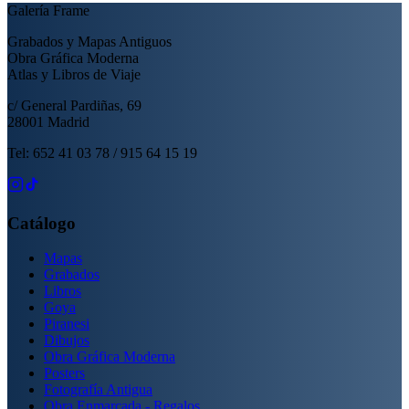
Galería Frame
Grabados y Mapas Antiguos
Obra Gráfica Moderna
Atlas y Libros de Viaje
c/ General Pardiñas, 69
28001 Madrid
Tel: 652 41 03 78 / 915 64 15 19
Catálogo
Mapas
Grabados
Libros
Goya
Piranesi
Dibujos
Obra Gráfica Moderna
Posters
Fotografía Antigua
Obra Enmarcada - Regalos