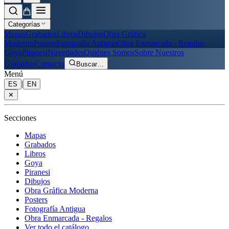
Categorías
Mapas
Grabados
Libros
Dibujos
Obra Gráfica
Moderna
Posters
Fotografía Antigua
Obra Enmarcada - Regalos
Goya
Piranesi
Novedades
Quiénes Somos
Sobre Nuestros
Grabados
Contacto
Buscar
…
Menú
|
ES
EN
✕
Secciones
Mapas
Grabados
Libros
Goya
Piranesi
Dibujos
Obra Gráfica Moderna
Posters
Fotografía Antigua
Obra Enmarcada - Regalos
Ver todo el catálogo