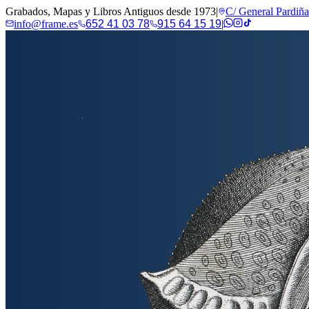
Grabados, Mapas y Libros Antiguos desde 1973
|
C/ General Pardiñ
info@frame.es
652 41 03 78
915 64 15 19
|