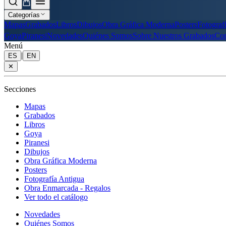
Categorías
Mapas
Grabados
Libros
Dibujos
Obra Gráfica Moderna
Posters
Fotograf
Goya
Piranesi
Novedades
Quiénes Somos
Sobre Nuestros Grabados
Con
Menú
|
ES
EN
✕
Secciones
Mapas
Grabados
Libros
Goya
Piranesi
Dibujos
Obra Gráfica Moderna
Posters
Fotografía Antigua
Obra Enmarcada - Regalos
Ver todo el catálogo
Novedades
Quiénes Somos