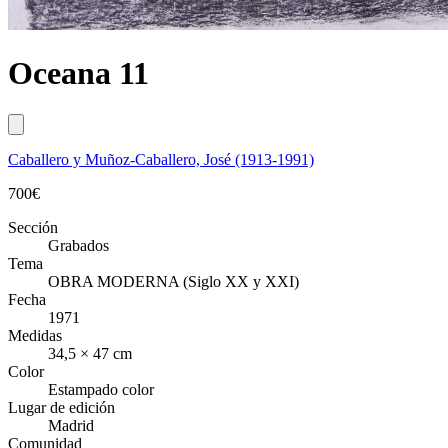
Oceana 11
Caballero y Muñoz-Caballero, José (1913-1991)
700
€
Sección
Grabados
Tema
OBRA MODERNA (Siglo XX y XXI)
Fecha
1971
Medidas
34,5 × 47 cm
Color
Estampado color
Lugar de edición
Madrid
Comunidad