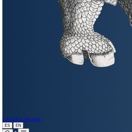
GALERÍA FRAME
|
ES
EN