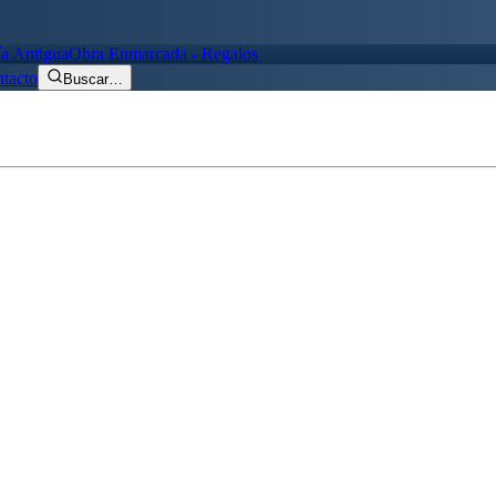
ía Antigua
Obra Enmarcada - Regalos
tacto
Buscar
…