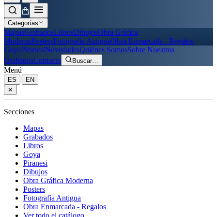
Categorías
Mapas
Grabados
Libros
Dibujos
Obra Gráfica
Moderna
Posters
Fotografía Antigua
Obra Enmarcada - Regalos
Goya
Piranesi
Novedades
Quiénes Somos
Sobre Nuestros
Grabados
Contacto
Buscar
…
Menú
|
ES
EN
✕
Secciones
Mapas
Grabados
Libros
Goya
Piranesi
Dibujos
Obra Gráfica Moderna
Posters
Fotografía Antigua
Obra Enmarcada - Regalos
Ver todo el catálogo