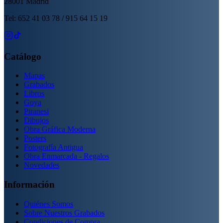
28001 Madrid
Tel: 652 41 03 78 / 915 64 15 19
Catálogo
Mapas
Grabados
Libros
Goya
Piranesi
Dibujos
Obra Gráfica Moderna
Posters
Fotografía Antigua
Obra Enmarcada - Regalos
Novedades
Información
Quiénes Somos
Sobre Nuestros Grabados
Condiciones de Compra