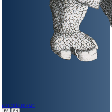
GALERÍA FRAME
|
ES
EN