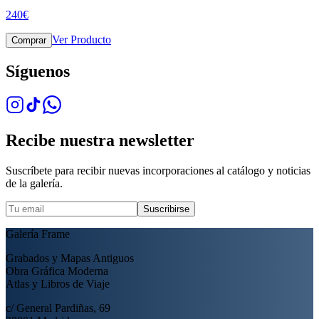
240
€
Ver Producto
Comprar
Síguenos
Recibe nuestra newsletter
Suscríbete para recibir nuevas incorporaciones al catálogo y noticias
de la galería.
Suscribirse
Galería Frame
Grabados y Mapas Antiguos
Obra Gráfica Moderna
Atlas y Libros de Viaje
c/ General Pardiñas, 69