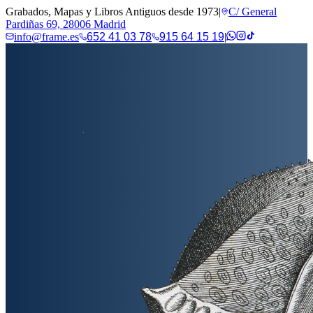
Grabados, Mapas y Libros Antiguos desde 1973
|
C/ General
Pardiñas 69, 28006 Madrid
info@frame.es
652 41 03 78
915 64 15 19
|