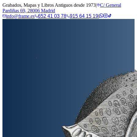
Grabados, Mapas y Libros Antiguos desde 1973
|
C/ General
Pardiñas 69, 28006 Madrid
info@frame.es
652 41 03 78
915 64 15 19
|