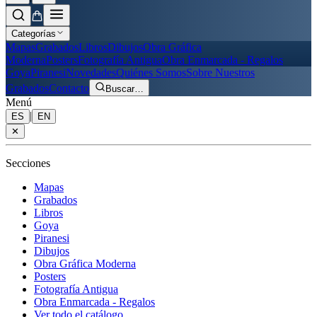
Categorías
Mapas
Grabados
Libros
Dibujos
Obra Gráfica
Moderna
Posters
Fotografía Antigua
Obra Enmarcada - Regalos
Goya
Piranesi
Novedades
Quiénes Somos
Sobre Nuestros
Grabados
Contacto
Buscar
…
Menú
|
ES
EN
✕
Secciones
Mapas
Grabados
Libros
Goya
Piranesi
Dibujos
Obra Gráfica Moderna
Posters
Fotografía Antigua
Obra Enmarcada - Regalos
Ver todo el catálogo