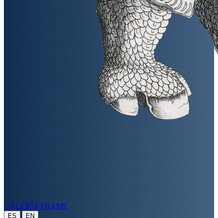
GALERÍA FRAME
|
ES
EN