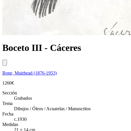
Boceto III - Cáceres
Bone, Muirhead (1876-1953)
1260
€
Sección
Grabados
Tema
Dibujos / Óleos / Acuarelas / Manuscritos
Fecha
c.1930
Medidas
21 × 14 cm