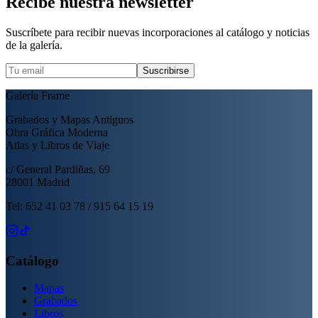
Recibe nuestra newsletter
Suscríbete para recibir nuevas incorporaciones al catálogo y noticias
de la galería.
Suscribirse
Galería Frame
Grabados y Mapas Antiguos
Obra Gráfica Moderna
Atlas y Libros de Viaje
c/ General Pardiñas, 69
28001 Madrid
Tel: 652 41 03 78 / 915 64 15 19
Catálogo
Mapas
Grabados
Libros