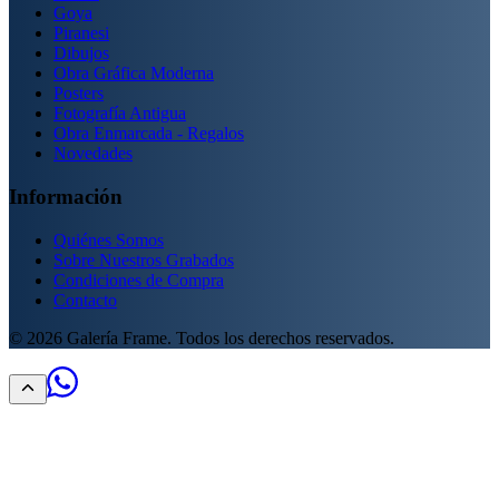
Goya
Piranesi
Dibujos
Obra Gráfica Moderna
Posters
Fotografía Antigua
Obra Enmarcada - Regalos
Novedades
Información
Quiénes Somos
Sobre Nuestros Grabados
Condiciones de Compra
Contacto
©
2026
Galería Frame. Todos los derechos reservados.