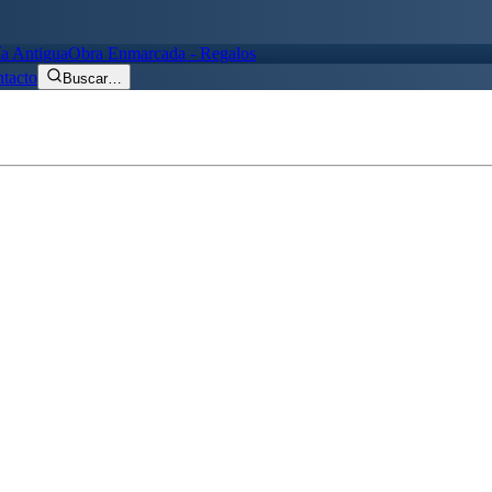
ía Antigua
Obra Enmarcada - Regalos
tacto
Buscar
…