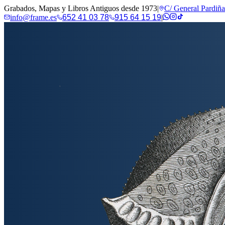
Grabados, Mapas y Libros Antiguos desde 1973
|
C/ General Pardiñ
info@frame.es
652 41 03 78
915 64 15 19
|