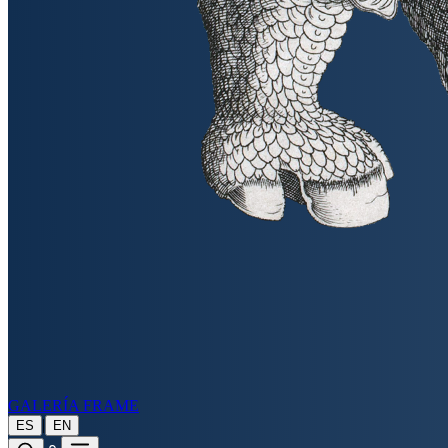
GALERÍA FRAME
|
ES
EN