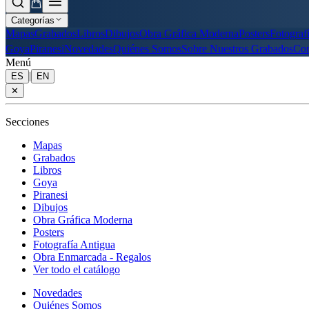
Categorías
Mapas
Grabados
Libros
Dibujos
Obra Gráfica Moderna
Posters
Fotograf
Goya
Piranesi
Novedades
Quiénes Somos
Sobre Nuestros Grabados
Con
Menú
|
ES
EN
✕
Secciones
Mapas
Grabados
Libros
Goya
Piranesi
Dibujos
Obra Gráfica Moderna
Posters
Fotografía Antigua
Obra Enmarcada - Regalos
Ver todo el catálogo
Novedades
Quiénes Somos