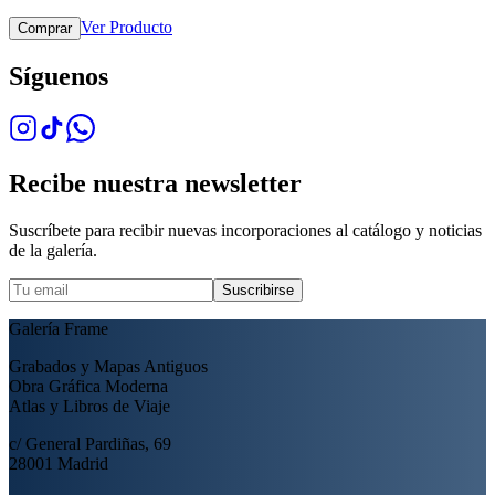
Ver Producto
Comprar
Síguenos
Recibe nuestra newsletter
Suscríbete para recibir nuevas incorporaciones al catálogo y noticias
de la galería.
Suscribirse
Galería Frame
Grabados y Mapas Antiguos
Obra Gráfica Moderna
Atlas y Libros de Viaje
c/ General Pardiñas, 69
28001 Madrid