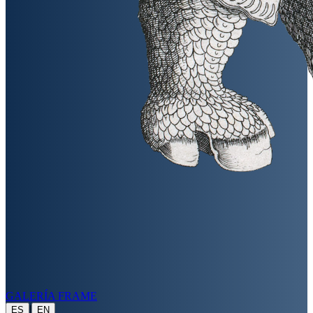
GALERÍA FRAME
|
ES
EN