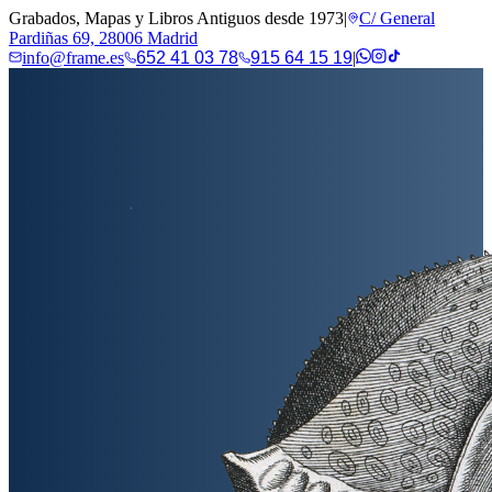
Grabados, Mapas y Libros Antiguos desde 1973
|
C/ General
Pardiñas 69, 28006 Madrid
info@frame.es
652 41 03 78
915 64 15 19
|