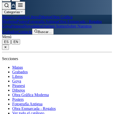
Categorías
Mapas
Grabados
Libros
Dibujos
Obra Gráfica
Moderna
Posters
Fotografía Antigua
Obra Enmarcada - Regalos
Goya
Piranesi
Novedades
Quiénes Somos
Sobre Nuestros
Grabados
Contacto
Buscar
…
Menú
|
ES
EN
✕
Secciones
Mapas
Grabados
Libros
Goya
Piranesi
Dibujos
Obra Gráfica Moderna
Posters
Fotografía Antigua
Obra Enmarcada - Regalos
Ver todo el catálogo