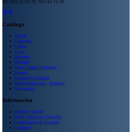
Tel: 652 41 03 78 / 915 64 15 19
Catálogo
Mapas
Grabados
Libros
Goya
Piranesi
Dibujos
Obra Gráfica Moderna
Posters
Fotografía Antigua
Obra Enmarcada - Regalos
Novedades
Información
Quiénes Somos
Sobre Nuestros Grabados
Condiciones de Compra
Contacto