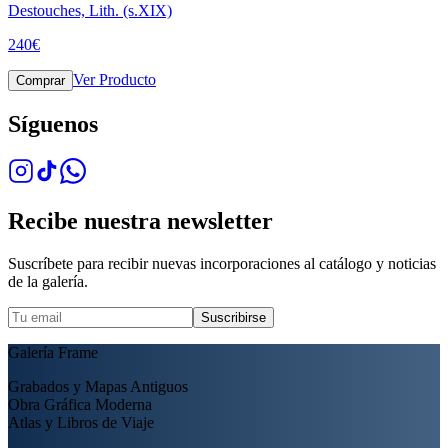
Destouches, Lith. (s.XIX)
240
€
Ver Producto
Comprar
Síguenos
Recibe nuestra newsletter
Suscríbete para recibir nuevas incorporaciones al catálogo y noticias
de la galería.
Suscribirse
Galería Frame
Grabados y Mapas Antiguos
Obra Gráfica Moderna
Atlas y Libros de Viaje