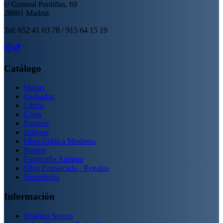
c/ General Pardiñas, 69
28001 Madrid
Tel: 652 41 03 78 / 915 64 15 19
Catálogo
Mapas
Grabados
Libros
Goya
Piranesi
Dibujos
Obra Gráfica Moderna
Posters
Fotografía Antigua
Obra Enmarcada - Regalos
Novedades
Información
Quiénes Somos