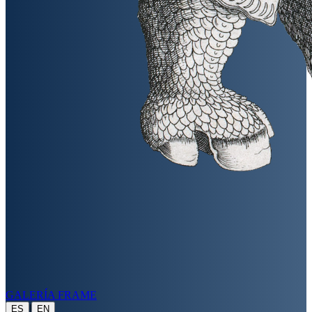
GALERÍA FRAME
|
ES
EN