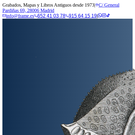
Grabados, Mapas y Libros Antiguos desde 1973
|
C/ General
Pardiñas 69, 28006 Madrid
info@frame.es
652 41 03 78
915 64 15 19
|