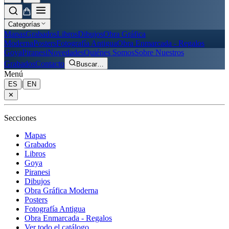
Categorías
Mapas
Grabados
Libros
Dibujos
Obra Gráfica
Moderna
Posters
Fotografía Antigua
Obra Enmarcada - Regalos
Goya
Piranesi
Novedades
Quiénes Somos
Sobre Nuestros
Grabados
Contacto
Buscar
…
Menú
|
ES
EN
✕
Secciones
Mapas
Grabados
Libros
Goya
Piranesi
Dibujos
Obra Gráfica Moderna
Posters
Fotografía Antigua
Obra Enmarcada - Regalos
Ver todo el catálogo