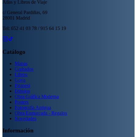
Atlas y Libros de Viaje
c/ General Pardiñas, 69
28001 Madrid
Tel: 652 41 03 78 / 915 64 15 19
Catálogo
Mapas
Grabados
Libros
Goya
Piranesi
Dibujos
Obra Gráfica Moderna
Posters
Fotografía Antigua
Obra Enmarcada - Regalos
Novedades
Información