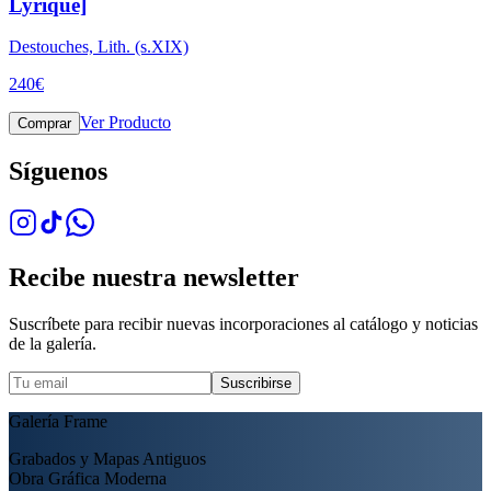
Lyrique]
Destouches, Lith. (s.XIX)
240
€
Ver Producto
Comprar
Síguenos
Recibe nuestra newsletter
Suscríbete para recibir nuevas incorporaciones al catálogo y noticias
de la galería.
Suscribirse
Galería Frame
Grabados y Mapas Antiguos
Obra Gráfica Moderna