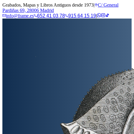
Grabados, Mapas y Libros Antiguos desde 1973
|
C/ General
Pardiñas 69, 28006 Madrid
info@frame.es
652 41 03 78
915 64 15 19
|