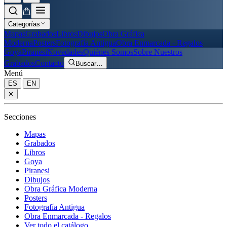
Categorías
Mapas
Grabados
Libros
Dibujos
Obra Gráfica
Moderna
Posters
Fotografía Antigua
Obra Enmarcada - Regalos
Goya
Piranesi
Novedades
Quiénes Somos
Sobre Nuestros
Grabados
Contacto
Buscar
…
Menú
|
ES
EN
✕
Secciones
Mapas
Grabados
Libros
Goya
Piranesi
Dibujos
Obra Gráfica Moderna
Posters
Fotografía Antigua
Obra Enmarcada - Regalos
Ver todo el catálogo