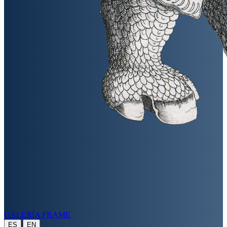
GALERÍA FRAME
|
ES
EN