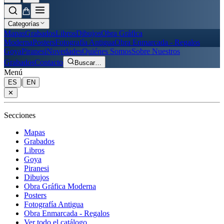
Categorías
Mapas
Grabados
Libros
Dibujos
Obra Gráfica
Moderna
Posters
Fotografía Antigua
Obra Enmarcada - Regalos
Goya
Piranesi
Novedades
Quiénes Somos
Sobre Nuestros
Grabados
Contacto
Buscar
…
Menú
|
ES
EN
✕
Secciones
Mapas
Grabados
Libros
Goya
Piranesi
Dibujos
Obra Gráfica Moderna
Posters
Fotografía Antigua
Obra Enmarcada - Regalos
Ver todo el catálogo