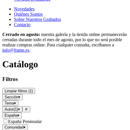
Novedades
Quiénes Somos
Sobre Nuestros Grabados
Contacto
Cerrado en agosto:
nuestra galería y la tienda online permanecerán
cerradas durante todo el mes de agosto, por lo que no será posible
realizar compras online. Para cualquier consulta, escríbanos a
info@frame.es
.
Catálogo
Filtros
Limpiar filtros
(
1
)
Sección
▾
Tema
▾
Autor
(
1
)
▾
✕
España
▾
España Peninsular
Comunidad
▾