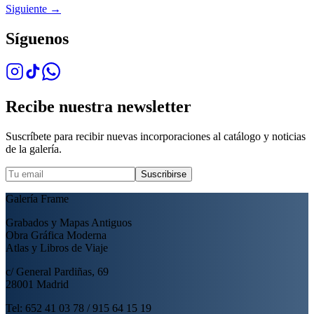
Siguiente
→
Síguenos
Recibe nuestra newsletter
Suscríbete para recibir nuevas incorporaciones al catálogo y noticias
de la galería.
Suscribirse
Galería Frame
Grabados y Mapas Antiguos
Obra Gráfica Moderna
Atlas y Libros de Viaje
c/ General Pardiñas, 69
28001 Madrid
Tel: 652 41 03 78 / 915 64 15 19