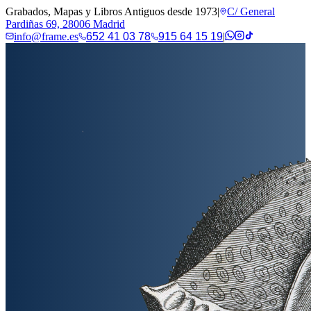
Grabados, Mapas y Libros Antiguos desde 1973
|
C/ General
Pardiñas 69, 28006 Madrid
info@frame.es
652 41 03 78
915 64 15 19
|