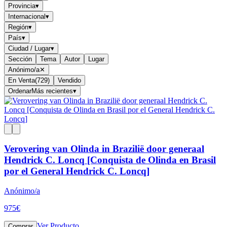
Provincia
▾
Internacional
▾
Región
▾
País
▾
Ciudad / Lugar
▾
Sección
Tema
Autor
Lugar
Anónimo/a
✕
En Venta
(
729
)
Vendido
Ordenar
Más recientes
▾
Verovering van Olinda in Brazilië door generaal
Hendrick C. Loncq [Conquista de Olinda en Brasil
por el General Hendrick C. Loncq]
Anónimo/a
975
€
Ver Producto
Comprar