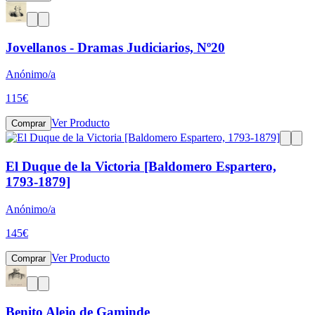
Jovellanos - Dramas Judiciarios, Nº20
Anónimo/a
115
€
Ver Producto
Comprar
El Duque de la Victoria [Baldomero Espartero,
1793-1879]
Anónimo/a
145
€
Ver Producto
Comprar
Benito Alejo de Gaminde