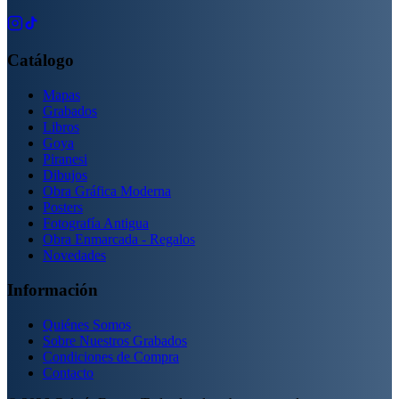
Catálogo
Mapas
Grabados
Libros
Goya
Piranesi
Dibujos
Obra Gráfica Moderna
Posters
Fotografía Antigua
Obra Enmarcada - Regalos
Novedades
Información
Quiénes Somos
Sobre Nuestros Grabados
Condiciones de Compra
Contacto