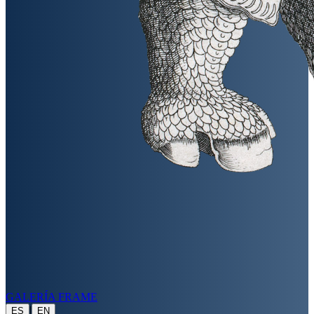
GALERÍA FRAME
|
ES
EN