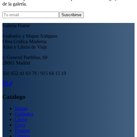
de la galería.
Suscribirse
Galería Frame
Grabados y Mapas Antiguos
Obra Gráfica Moderna
Atlas y Libros de Viaje
c/ General Pardiñas, 69
28001 Madrid
Tel: 652 41 03 78 / 915 64 15 19
Catálogo
Mapas
Grabados
Libros
Goya
Piranesi
Dibujos