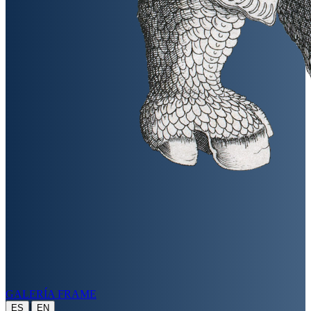
GALERÍA FRAME
|
ES
EN