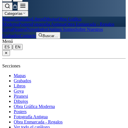
Categorías
Mapas
Grabados
Libros
Dibujos
Obra Gráfica
Moderna
Posters
Fotografía Antigua
Obra Enmarcada - Regalos
Goya
Piranesi
Novedades
Quiénes Somos
Sobre Nuestros
Grabados
Contacto
Buscar
…
Menú
|
ES
EN
✕
Secciones
Mapas
Grabados
Libros
Goya
Piranesi
Dibujos
Obra Gráfica Moderna
Posters
Fotografía Antigua
Obra Enmarcada - Regalos
Ver todo el catálogo