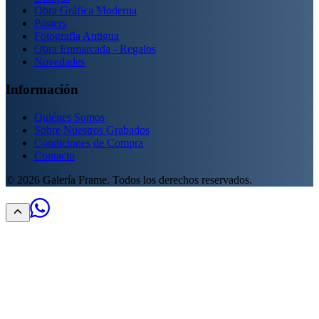
Obra Gráfica Moderna
Posters
Fotografía Antigua
Obra Enmarcada - Regalos
Novedades
Información
Quiénes Somos
Sobre Nuestros Grabados
Condiciones de Compra
Contacto
©
2026
Galería Frame. Todos los derechos reservados.