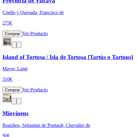
Provincia de Vizcaya
Coello y Quesada, Francisco de
275
€
Ver Producto
Comprar
Island of Tortosa / Isla de Tortosa [Tartús o Tartous]
Mayer, Luigi
310
€
Ver Producto
Comprar
Miovinens
Beaulieu, Sebastian de Pontault, Chevalier de
90
€