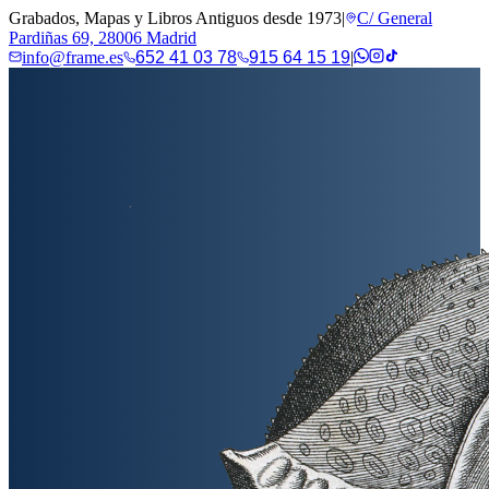
Grabados, Mapas y Libros Antiguos desde 1973
|
C/ General
Pardiñas 69, 28006 Madrid
info@frame.es
652 41 03 78
915 64 15 19
|