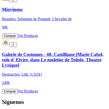
Miovinens
Beaulieu, Sebastian de Pontault, Chevalier de
90
€
Ver Producto
Comprar
Galerie de Costumes - 48, Castilliane [Marie Cabel,
role d' Elvire, dans Le muletier de Tolede, Theatre
Lyrique]
Destouches, Lith. (s.XIX)
240
€
Ver Producto
Comprar
Síguenos