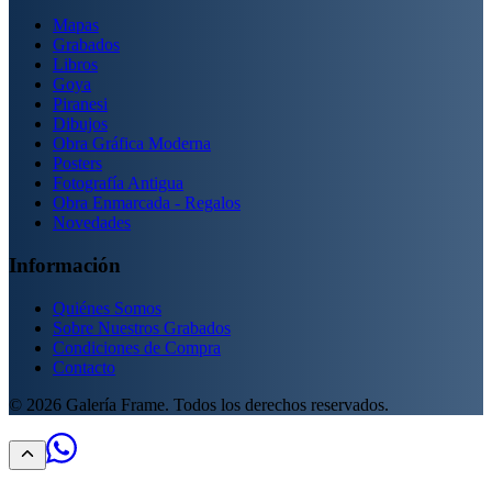
Mapas
Grabados
Libros
Goya
Piranesi
Dibujos
Obra Gráfica Moderna
Posters
Fotografía Antigua
Obra Enmarcada - Regalos
Novedades
Información
Quiénes Somos
Sobre Nuestros Grabados
Condiciones de Compra
Contacto
©
2026
Galería Frame. Todos los derechos reservados.