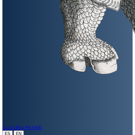
GALERÍA FRAME
|
ES
EN