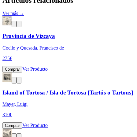
Artículos relacionados
Ver más →
Provincia de Vizcaya
Coello y Quesada, Francisco de
275
€
Ver Producto
Comprar
Island of Tortosa / Isla de Tortosa [Tartús o Tartous]
Mayer, Luigi
310
€
Ver Producto
Comprar