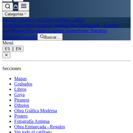
Categorías
Mapas
Grabados
Libros
Dibujos
Obra Gráfica
Moderna
Posters
Fotografía Antigua
Obra Enmarcada - Regalos
Goya
Piranesi
Novedades
Quiénes Somos
Sobre Nuestros
Grabados
Contacto
Buscar
…
Menú
|
ES
EN
✕
Secciones
Mapas
Grabados
Libros
Goya
Piranesi
Dibujos
Obra Gráfica Moderna
Posters
Fotografía Antigua
Obra Enmarcada - Regalos
Ver todo el catálogo