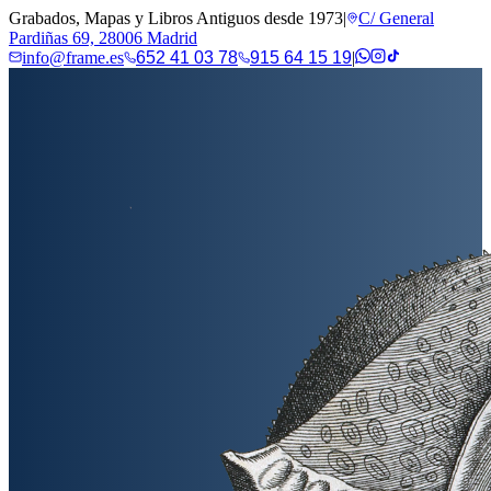
Grabados, Mapas y Libros Antiguos desde 1973
|
C/ General
Pardiñas 69, 28006 Madrid
info@frame.es
652 41 03 78
915 64 15 19
|