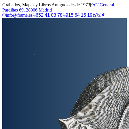
Grabados, Mapas y Libros Antiguos desde 1973
|
C/ General
Pardiñas 69, 28006 Madrid
info@frame.es
652 41 03 78
915 64 15 19
|