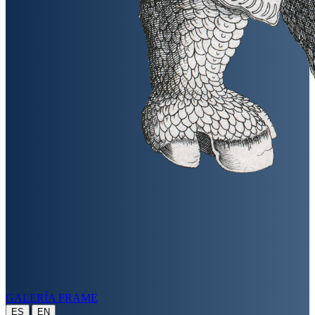
GALERÍA FRAME
|
ES
EN