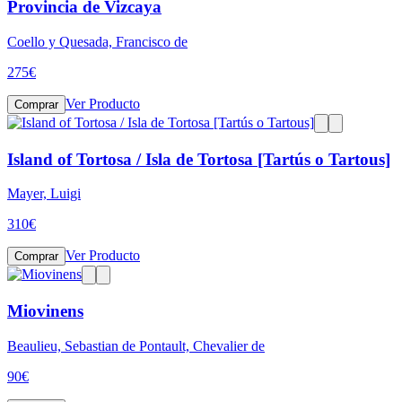
Provincia de Vizcaya
Coello y Quesada, Francisco de
275
€
Ver Producto
Comprar
Island of Tortosa / Isla de Tortosa [Tartús o Tartous]
Mayer, Luigi
310
€
Ver Producto
Comprar
Miovinens
Beaulieu, Sebastian de Pontault, Chevalier de
90
€