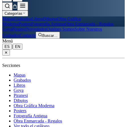
Categorías
Mapas
Grabados
Libros
Dibujos
Obra Gráfica
Moderna
Posters
Fotografía Antigua
Obra Enmarcada - Regalos
Goya
Piranesi
Novedades
Quiénes Somos
Sobre Nuestros
Grabados
Contacto
Buscar
…
Menú
|
ES
EN
✕
Secciones
Mapas
Grabados
Libros
Goya
Piranesi
Dibujos
Obra Gráfica Moderna
Posters
Fotografía Antigua
Obra Enmarcada - Regalos
Ver todo el catálogo