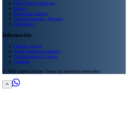
Obra Gráfica Moderna
Posters
Fotografía Antigua
Obra Enmarcada - Regalos
Novedades
Información
Quiénes Somos
Sobre Nuestros Grabados
Condiciones de Compra
Contacto
©
2026
Galería Frame. Todos los derechos reservados.