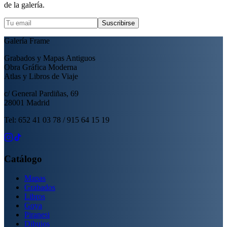
de la galería.
Suscribirse
Galería Frame
Grabados y Mapas Antiguos
Obra Gráfica Moderna
Atlas y Libros de Viaje
c/ General Pardiñas, 69
28001 Madrid
Tel: 652 41 03 78 / 915 64 15 19
Catálogo
Mapas
Grabados
Libros
Goya
Piranesi
Dibujos