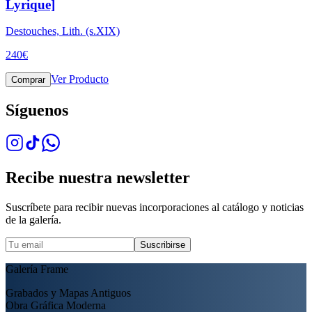
Lyrique]
Destouches, Lith. (s.XIX)
240
€
Ver Producto
Comprar
Síguenos
Recibe nuestra newsletter
Suscríbete para recibir nuevas incorporaciones al catálogo y noticias
de la galería.
Suscribirse
Galería Frame
Grabados y Mapas Antiguos
Obra Gráfica Moderna