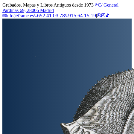
Grabados, Mapas y Libros Antiguos desde 1973
|
C/ General
Pardiñas 69, 28006 Madrid
info@frame.es
652 41 03 78
915 64 15 19
|