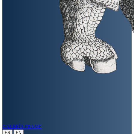
GALERÍA FRAME
|
ES
EN