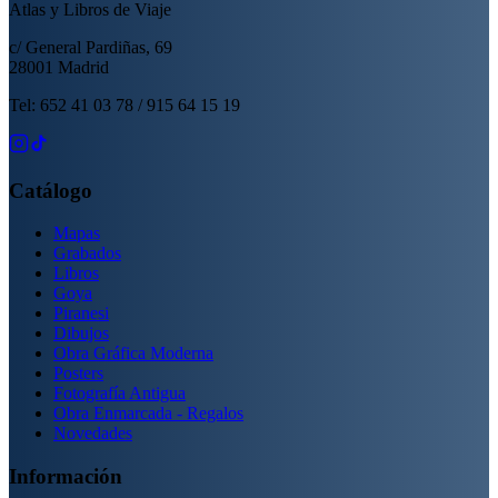
Atlas y Libros de Viaje
c/ General Pardiñas, 69
28001 Madrid
Tel: 652 41 03 78 / 915 64 15 19
Catálogo
Mapas
Grabados
Libros
Goya
Piranesi
Dibujos
Obra Gráfica Moderna
Posters
Fotografía Antigua
Obra Enmarcada - Regalos
Novedades
Información