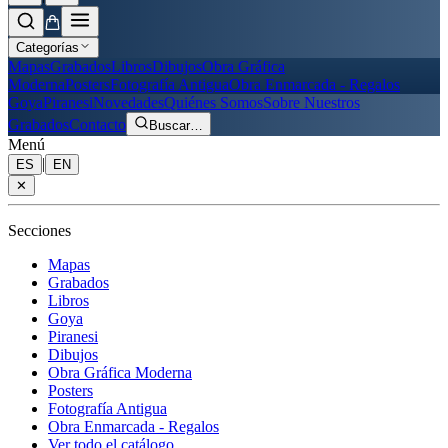
Categorías
Mapas
Grabados
Libros
Dibujos
Obra Gráfica
Moderna
Posters
Fotografía Antigua
Obra Enmarcada - Regalos
Goya
Piranesi
Novedades
Quiénes Somos
Sobre Nuestros
Grabados
Contacto
Buscar
…
Menú
|
ES
EN
✕
Secciones
Mapas
Grabados
Libros
Goya
Piranesi
Dibujos
Obra Gráfica Moderna
Posters
Fotografía Antigua
Obra Enmarcada - Regalos
Ver todo el catálogo