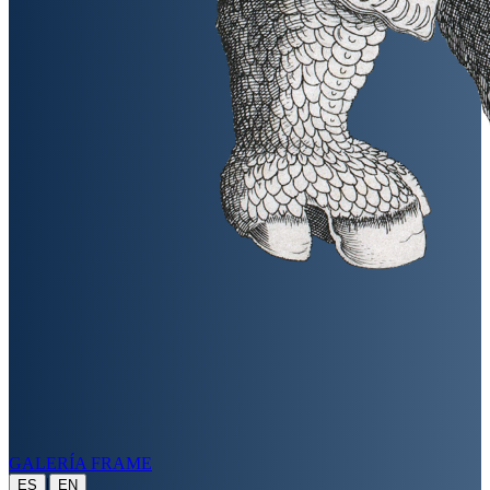
GALERÍA FRAME
|
ES
EN