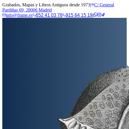
Grabados, Mapas y Libros Antiguos desde 1973
|
C/ General
Pardiñas 69, 28006 Madrid
info@frame.es
652 41 03 78
915 64 15 19
|