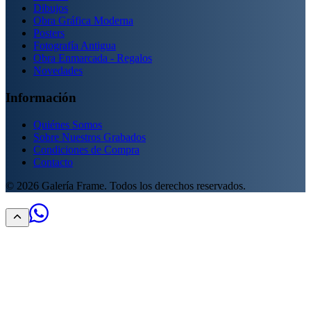
Dibujos
Obra Gráfica Moderna
Posters
Fotografía Antigua
Obra Enmarcada - Regalos
Novedades
Información
Quiénes Somos
Sobre Nuestros Grabados
Condiciones de Compra
Contacto
©
2026
Galería Frame. Todos los derechos reservados.