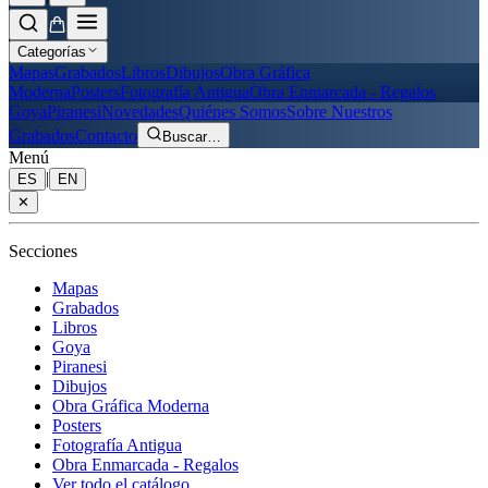
Categorías
Mapas
Grabados
Libros
Dibujos
Obra Gráfica
Moderna
Posters
Fotografía Antigua
Obra Enmarcada - Regalos
Goya
Piranesi
Novedades
Quiénes Somos
Sobre Nuestros
Grabados
Contacto
Buscar
…
Menú
|
ES
EN
✕
Secciones
Mapas
Grabados
Libros
Goya
Piranesi
Dibujos
Obra Gráfica Moderna
Posters
Fotografía Antigua
Obra Enmarcada - Regalos
Ver todo el catálogo