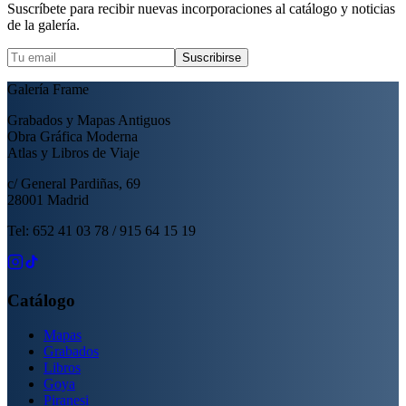
Suscríbete para recibir nuevas incorporaciones al catálogo y noticias
de la galería.
Suscribirse
Galería Frame
Grabados y Mapas Antiguos
Obra Gráfica Moderna
Atlas y Libros de Viaje
c/ General Pardiñas, 69
28001 Madrid
Tel: 652 41 03 78 / 915 64 15 19
Catálogo
Mapas
Grabados
Libros
Goya
Piranesi