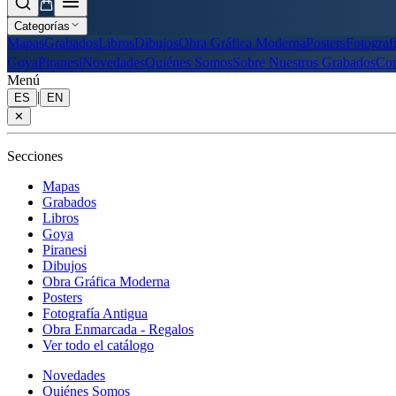
Categorías
Mapas
Grabados
Libros
Dibujos
Obra Gráfica Moderna
Posters
Fotograf
Goya
Piranesi
Novedades
Quiénes Somos
Sobre Nuestros Grabados
Con
Menú
|
ES
EN
✕
Secciones
Mapas
Grabados
Libros
Goya
Piranesi
Dibujos
Obra Gráfica Moderna
Posters
Fotografía Antigua
Obra Enmarcada - Regalos
Ver todo el catálogo
Novedades
Quiénes Somos