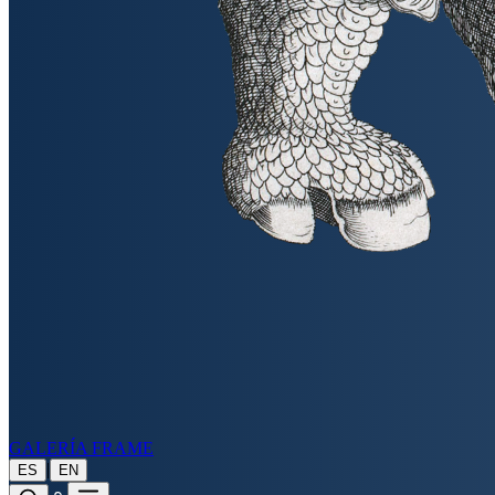
GALERÍA FRAME
|
ES
EN