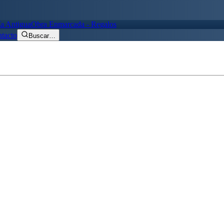
ía Antigua
Obra Enmarcada - Regalos
tacto
Buscar
…