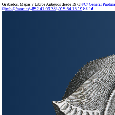
Grabados, Mapas y Libros Antiguos desde 1973
|
C/ General Pardiñ
info@frame.es
652 41 03 78
915 64 15 19
|