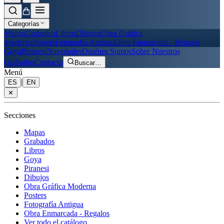
Categorías
Mapas
Grabados
Libros
Dibujos
Obra Gráfica
Moderna
Posters
Fotografía Antigua
Obra Enmarcada - Regalos
Goya
Piranesi
Novedades
Quiénes Somos
Sobre Nuestros
Grabados
Contacto
Buscar
…
Menú
|
ES
EN
✕
Secciones
Mapas
Grabados
Libros
Goya
Piranesi
Dibujos
Obra Gráfica Moderna
Posters
Fotografía Antigua
Obra Enmarcada - Regalos
Ver todo el catálogo