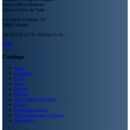
Obra Gráfica Moderna
Atlas y Libros de Viaje
c/ General Pardiñas, 69
28001 Madrid
Tel: 652 41 03 78 / 915 64 15 19
Catálogo
Mapas
Grabados
Libros
Goya
Piranesi
Dibujos
Obra Gráfica Moderna
Posters
Fotografía Antigua
Obra Enmarcada - Regalos
Novedades