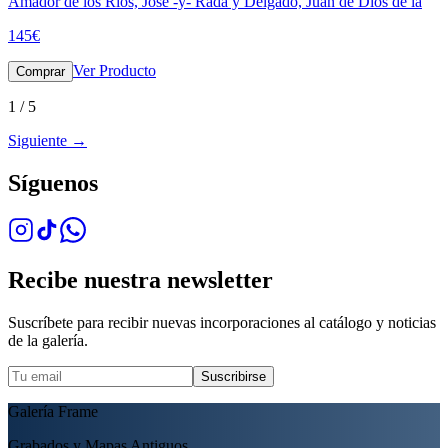
Amador de los Rios, Jose -y- Rada y Delgado, Juan de Dios de la
145
€
Ver Producto
Comprar
1
/
5
Siguiente
→
Síguenos
Recibe nuestra newsletter
Suscríbete para recibir nuevas incorporaciones al catálogo y noticias
de la galería.
Suscribirse
Galería Frame
Grabados y Mapas Antiguos