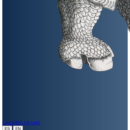
GALERÍA FRAME
|
ES
EN