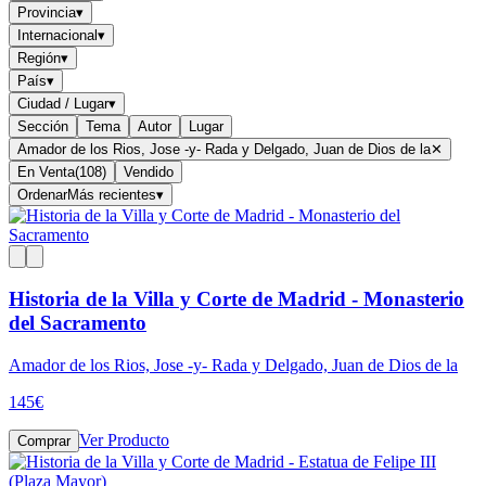
Provincia
▾
Internacional
▾
Región
▾
País
▾
Ciudad / Lugar
▾
Sección
Tema
Autor
Lugar
Amador de los Rios, Jose -y- Rada y Delgado, Juan de Dios de la
✕
En Venta
(
108
)
Vendido
Ordenar
Más recientes
▾
Historia de la Villa y Corte de Madrid - Monasterio
del Sacramento
Amador de los Rios, Jose -y- Rada y Delgado, Juan de Dios de la
145
€
Ver Producto
Comprar