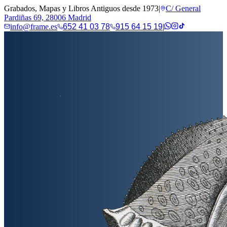
Grabados, Mapas y Libros Antiguos desde 1973
|
C/ General
Pardiñas 69, 28006 Madrid
info@frame.es
652 41 03 78
915 64 15 19
|