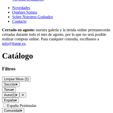
Novedades
Quiénes Somos
Sobre Nuestros Grabados
Contacto
Cerrado en agosto:
nuestra galería y la tienda online permanecerán
cerradas durante todo el mes de agosto, por lo que no será posible
realizar compras online. Para cualquier consulta, escríbanos a
info@frame.es
.
Catálogo
Filtros
Limpiar filtros
(
1
)
Sección
▾
Tema
▾
Autor
(
1
)
▾
✕
España
▾
España Peninsular
Comunidad
▾