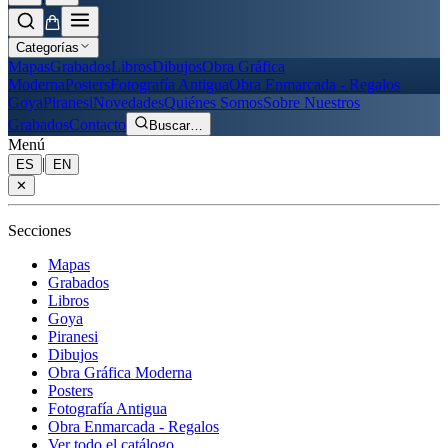
Categorías
Mapas
Grabados
Libros
Dibujos
Obra Gráfica
Moderna
Posters
Fotografía Antigua
Obra Enmarcada - Regalos
Goya
Piranesi
Novedades
Quiénes Somos
Sobre Nuestros
Grabados
Contacto
Buscar
…
Menú
|
ES
EN
✕
Secciones
Mapas
Grabados
Libros
Goya
Piranesi
Dibujos
Obra Gráfica Moderna
Posters
Fotografía Antigua
Obra Enmarcada - Regalos
Ver todo el catálogo