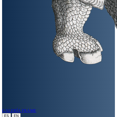
GALERÍA FRAME
|
ES
EN