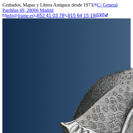
Grabados, Mapas y Libros Antiguos desde 1973
|
C/ General
Pardiñas 69, 28006 Madrid
info@frame.es
652 41 03 78
915 64 15 19
|