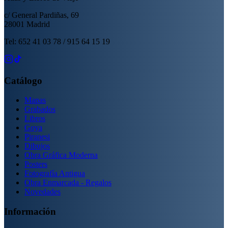
c/ General Pardiñas, 69
28001 Madrid
Tel: 652 41 03 78 / 915 64 15 19
Catálogo
Mapas
Grabados
Libros
Goya
Piranesi
Dibujos
Obra Gráfica Moderna
Posters
Fotografía Antigua
Obra Enmarcada - Regalos
Novedades
Información