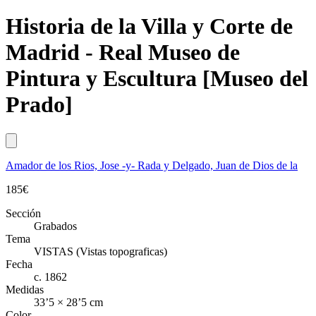
Historia de la Villa y Corte de
Madrid - Real Museo de
Pintura y Escultura [Museo del
Prado]
Amador de los Rios, Jose -y- Rada y Delgado, Juan de Dios de la
185
€
Sección
Grabados
Tema
VISTAS (Vistas topograficas)
Fecha
c. 1862
Medidas
33’5 × 28’5 cm
Color