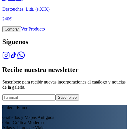
Destouches, Lith. (s.XIX)
240
€
Ver Producto
Comprar
Síguenos
Recibe nuestra newsletter
Suscríbete para recibir nuevas incorporaciones al catálogo y noticias
de la galería.
Suscribirse
Galería Frame
Grabados y Mapas Antiguos
Obra Gráfica Moderna
Atlas y Libros de Viaje