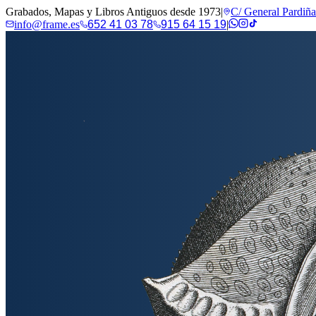
Grabados, Mapas y Libros Antiguos desde 1973
|
C/ General Pardiñ
info@frame.es
652 41 03 78
915 64 15 19
|