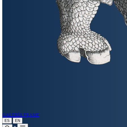
GALERÍA FRAME
|
ES
EN