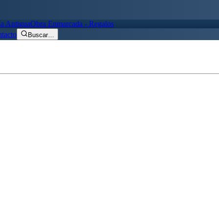
ía Antigua
Obra Enmarcada - Regalos
tacto
Buscar
…