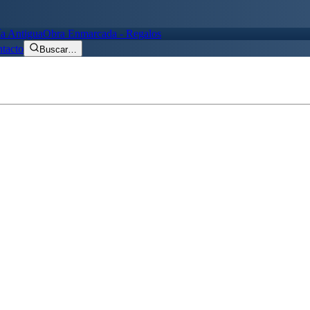
ía Antigua
Obra Enmarcada - Regalos
tacto
Buscar
…