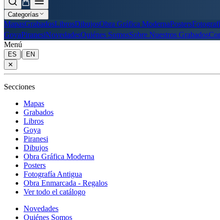
Categorías
Mapas
Grabados
Libros
Dibujos
Obra Gráfica Moderna
Posters
Fotograf
Goya
Piranesi
Novedades
Quiénes Somos
Sobre Nuestros Grabados
Con
Menú
|
ES
EN
✕
Secciones
Mapas
Grabados
Libros
Goya
Piranesi
Dibujos
Obra Gráfica Moderna
Posters
Fotografía Antigua
Obra Enmarcada - Regalos
Ver todo el catálogo
Novedades
Quiénes Somos