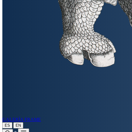
GALERÍA FRAME
|
ES
EN