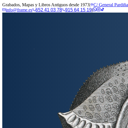
Grabados, Mapas y Libros Antiguos desde 1973
|
C/ General Pardiñ
info@frame.es
652 41 03 78
915 64 15 19
|