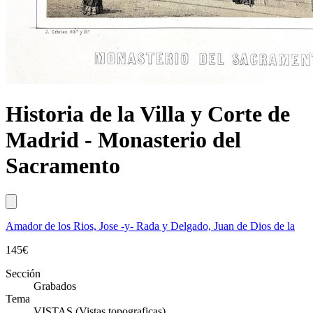
Historia de la Villa y Corte de
Madrid - Monasterio del
Sacramento
Amador de los Rios, Jose -y- Rada y Delgado, Juan de Dios de la
145
€
Sección
Grabados
Tema
VISTAS (Vistas topograficas)