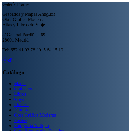
Galería Frame
Grabados y Mapas Antiguos
Obra Gráfica Moderna
Atlas y Libros de Viaje
c/ General Pardiñas, 69
28001 Madrid
Tel: 652 41 03 78 / 915 64 15 19
Catálogo
Mapas
Grabados
Libros
Goya
Piranesi
Dibujos
Obra Gráfica Moderna
Posters
Fotografía Antigua
Obra Enmarcada - Regalos