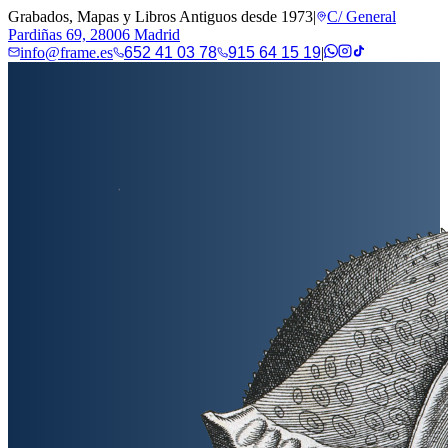
Grabados, Mapas y Libros Antiguos desde 1973
|
C/ General
Pardiñas 69, 28006 Madrid
info@frame.es
652 41 03 78
915 64 15 19
|