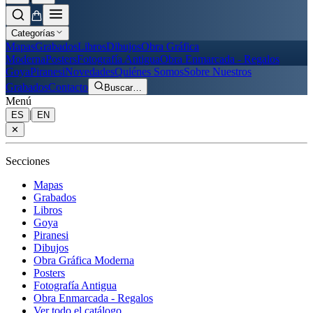
Categorías
Mapas
Grabados
Libros
Dibujos
Obra Gráfica
Moderna
Posters
Fotografía Antigua
Obra Enmarcada - Regalos
Goya
Piranesi
Novedades
Quiénes Somos
Sobre Nuestros
Grabados
Contacto
Buscar
…
Menú
|
ES
EN
✕
Secciones
Mapas
Grabados
Libros
Goya
Piranesi
Dibujos
Obra Gráfica Moderna
Posters
Fotografía Antigua
Obra Enmarcada - Regalos
Ver todo el catálogo