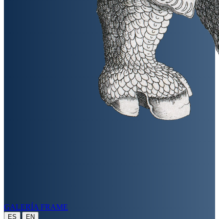
GALERÍA FRAME
|
ES
EN