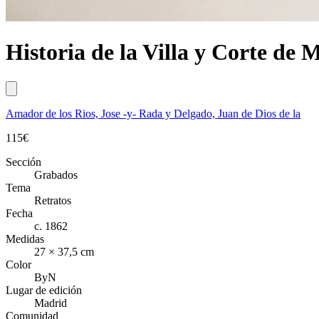
Historia de la Villa y Corte de 
Amador de los Rios, Jose -y- Rada y Delgado, Juan de Dios de la
115
€
Sección
Grabados
Tema
Retratos
Fecha
c. 1862
Medidas
27 × 37,5 cm
Color
ByN
Lugar de edición
Madrid
Comunidad