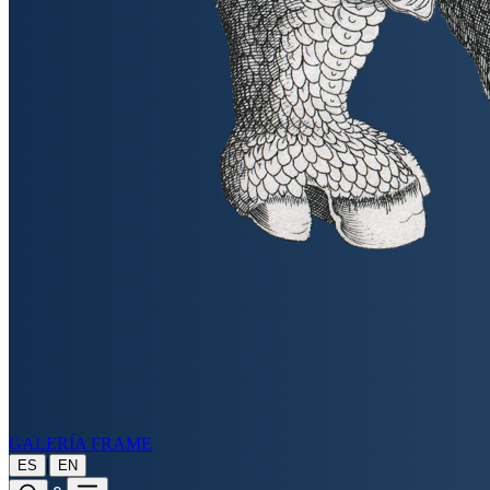
GALERÍA FRAME
|
ES
EN