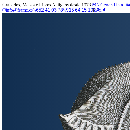
Grabados, Mapas y Libros Antiguos desde 1973
|
C/ General Pardiñ
info@frame.es
652 41 03 78
915 64 15 19
|