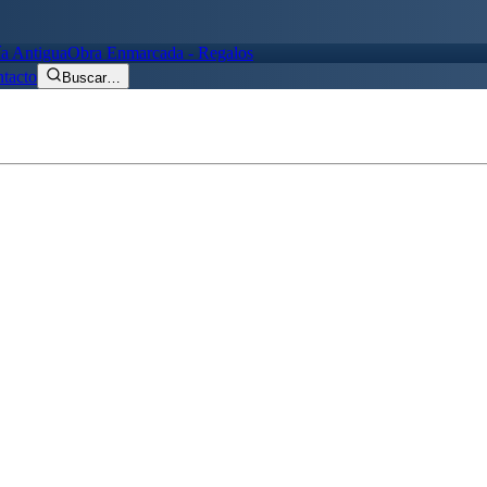
ía Antigua
Obra Enmarcada - Regalos
tacto
Buscar
…