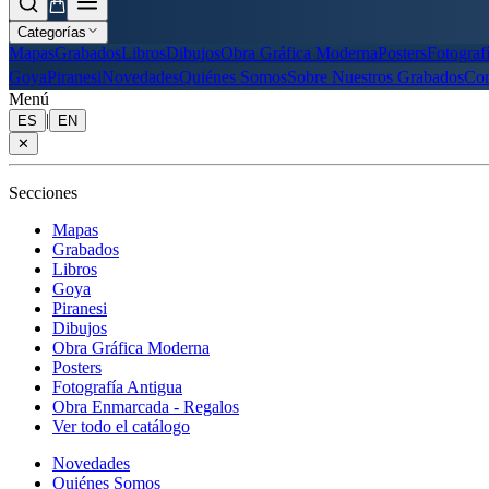
Categorías
Mapas
Grabados
Libros
Dibujos
Obra Gráfica Moderna
Posters
Fotograf
Goya
Piranesi
Novedades
Quiénes Somos
Sobre Nuestros Grabados
Con
Menú
|
ES
EN
✕
Secciones
Mapas
Grabados
Libros
Goya
Piranesi
Dibujos
Obra Gráfica Moderna
Posters
Fotografía Antigua
Obra Enmarcada - Regalos
Ver todo el catálogo
Novedades
Quiénes Somos