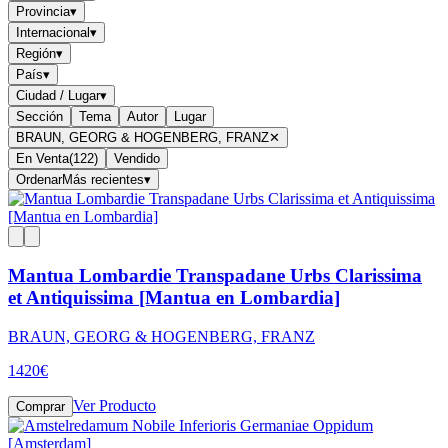
Provincia
▾
Internacional
▾
Región
▾
País
▾
Ciudad / Lugar
▾
Sección
Tema
Autor
Lugar
BRAUN, GEORG & HOGENBERG, FRANZ
✕
En Venta
(
122
)
Vendido
Ordenar
Más recientes
▾
Mantua Lombardie Transpadane Urbs Clarissima
et Antiquissima [Mantua en Lombardia]
BRAUN, GEORG & HOGENBERG, FRANZ
1420
€
Ver Producto
Comprar