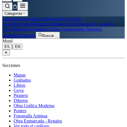
Categorías
Mapas
Grabados
Libros
Dibujos
Obra Gráfica
Moderna
Posters
Fotografía Antigua
Obra Enmarcada - Regalos
Goya
Piranesi
Novedades
Quiénes Somos
Sobre Nuestros
Grabados
Contacto
Buscar
…
Menú
|
ES
EN
✕
Secciones
Mapas
Grabados
Libros
Goya
Piranesi
Dibujos
Obra Gráfica Moderna
Posters
Fotografía Antigua
Obra Enmarcada - Regalos
Ver todo el catálogo