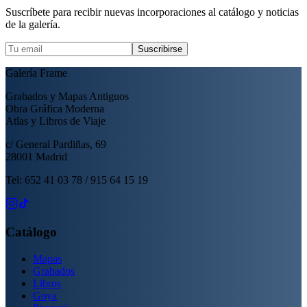
Suscríbete para recibir nuevas incorporaciones al catálogo y noticias
de la galería.
Suscribirse
Galería Frame
Grabados y Mapas Antiguos
Obra Gráfica Moderna
Atlas y Libros de Viaje
c/ General Pardiñas, 69
28001 Madrid
Tel: 652 41 03 78 / 915 64 15 19
Catálogo
Mapas
Grabados
Libros
Goya