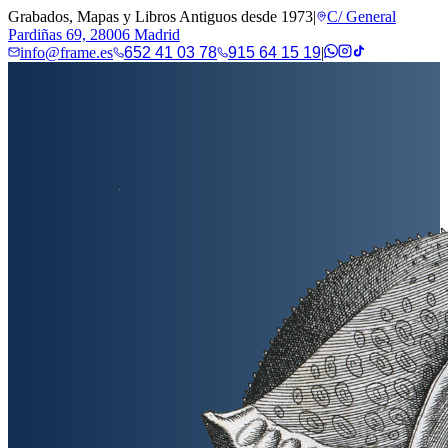
Grabados, Mapas y Libros Antiguos desde 1973
|
C/ General
Pardiñas 69, 28006 Madrid
info@frame.es
652 41 03 78
915 64 15 19
|