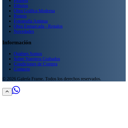
Piranesi
Dibujos
Obra Gráfica Moderna
Posters
Fotografía Antigua
Obra Enmarcada - Regalos
Novedades
Información
Quiénes Somos
Sobre Nuestros Grabados
Condiciones de Compra
Contacto
©
2026
Galería Frame. Todos los derechos reservados.