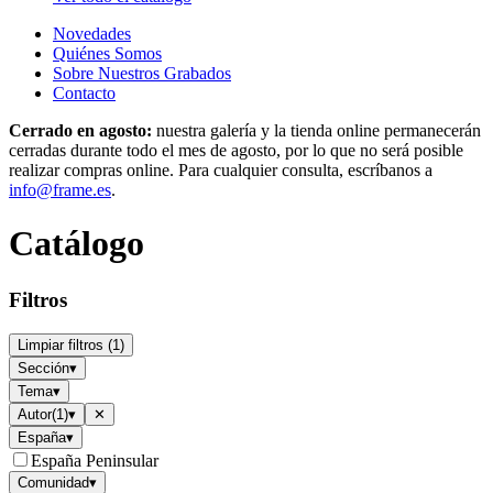
Novedades
Quiénes Somos
Sobre Nuestros Grabados
Contacto
Cerrado en agosto:
nuestra galería y la tienda online permanecerán
cerradas durante todo el mes de agosto, por lo que no será posible
realizar compras online. Para cualquier consulta, escríbanos a
info@frame.es
.
Catálogo
Filtros
Limpiar filtros
(
1
)
Sección
▾
Tema
▾
Autor
(
1
)
▾
✕
España
▾
España Peninsular
Comunidad
▾