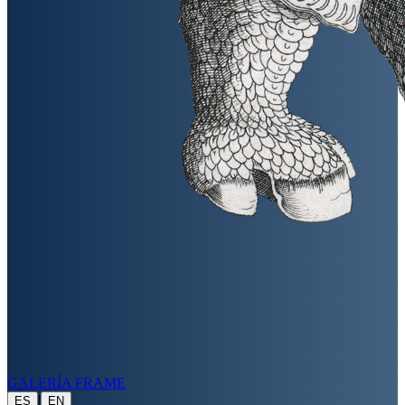
GALERÍA FRAME
|
ES
EN