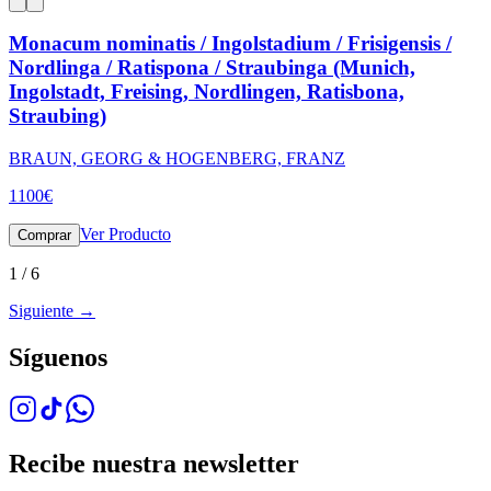
Monacum nominatis / Ingolstadium / Frisigensis /
Nordlinga / Ratispona / Straubinga (Munich,
Ingolstadt, Freising, Nordlingen, Ratisbona,
Straubing)
BRAUN, GEORG & HOGENBERG, FRANZ
1100
€
Ver Producto
Comprar
1
/
6
Siguiente
→
Síguenos
Recibe nuestra newsletter