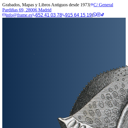
Grabados, Mapas y Libros Antiguos desde 1973
|
C/ General
Pardiñas 69, 28006 Madrid
info@frame.es
652 41 03 78
915 64 15 19
|