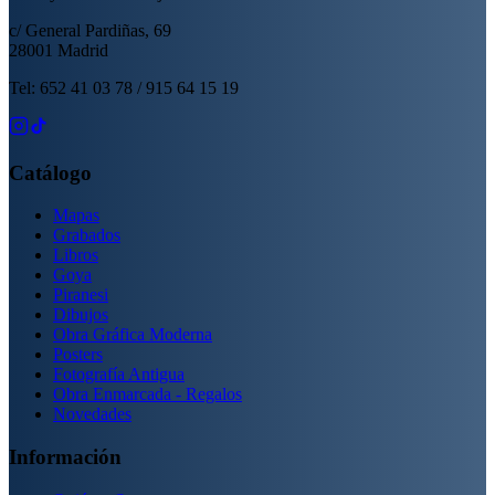
c/ General Pardiñas, 69
28001 Madrid
Tel: 652 41 03 78 / 915 64 15 19
Catálogo
Mapas
Grabados
Libros
Goya
Piranesi
Dibujos
Obra Gráfica Moderna
Posters
Fotografía Antigua
Obra Enmarcada - Regalos
Novedades
Información