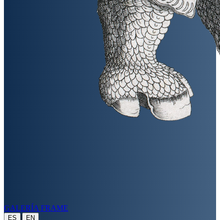
GALERÍA FRAME
|
ES
EN