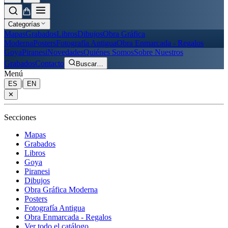
Categorías
Mapas
Grabados
Libros
Dibujos
Obra Gráfica
Moderna
Posters
Fotografía Antigua
Obra Enmarcada - Regalos
Goya
Piranesi
Novedades
Quiénes Somos
Sobre Nuestros
Grabados
Contacto
Buscar
…
Menú
|
ES
EN
✕
Secciones
Mapas
Grabados
Libros
Goya
Piranesi
Dibujos
Obra Gráfica Moderna
Posters
Fotografía Antigua
Obra Enmarcada - Regalos
Ver todo el catálogo