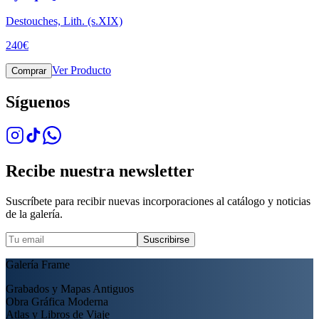
Destouches, Lith. (s.XIX)
240
€
Ver Producto
Comprar
Síguenos
Recibe nuestra newsletter
Suscríbete para recibir nuevas incorporaciones al catálogo y noticias
de la galería.
Suscribirse
Galería Frame
Grabados y Mapas Antiguos
Obra Gráfica Moderna
Atlas y Libros de Viaje