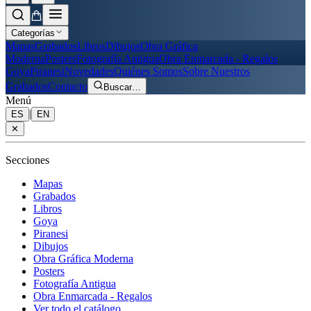
Categorías
Mapas
Grabados
Libros
Dibujos
Obra Gráfica
Moderna
Posters
Fotografía Antigua
Obra Enmarcada - Regalos
Goya
Piranesi
Novedades
Quiénes Somos
Sobre Nuestros
Grabados
Contacto
Buscar
…
Menú
|
ES
EN
✕
Secciones
Mapas
Grabados
Libros
Goya
Piranesi
Dibujos
Obra Gráfica Moderna
Posters
Fotografía Antigua
Obra Enmarcada - Regalos
Ver todo el catálogo