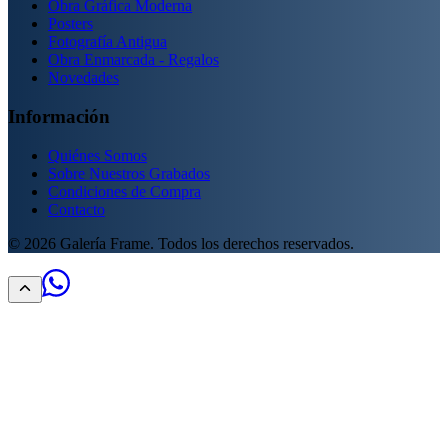
Obra Gráfica Moderna
Posters
Fotografía Antigua
Obra Enmarcada - Regalos
Novedades
Información
Quiénes Somos
Sobre Nuestros Grabados
Condiciones de Compra
Contacto
©
2026
Galería Frame. Todos los derechos reservados.