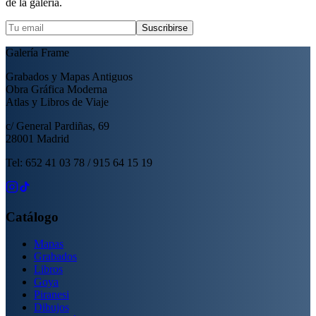
de la galería.
Suscribirse
Galería Frame
Grabados y Mapas Antiguos
Obra Gráfica Moderna
Atlas y Libros de Viaje
c/ General Pardiñas, 69
28001 Madrid
Tel: 652 41 03 78 / 915 64 15 19
Catálogo
Mapas
Grabados
Libros
Goya
Piranesi
Dibujos