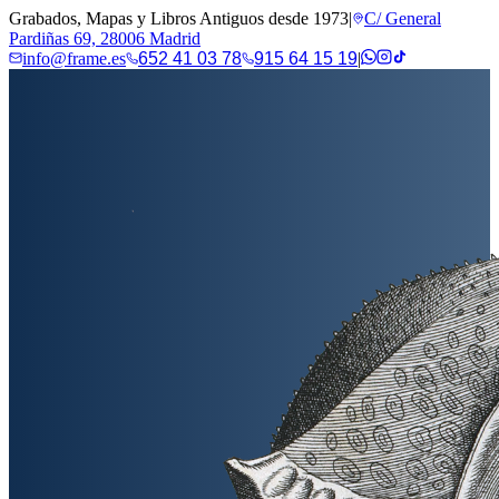
Grabados, Mapas y Libros Antiguos desde 1973
|
C/ General
Pardiñas 69, 28006 Madrid
info@frame.es
652 41 03 78
915 64 15 19
|