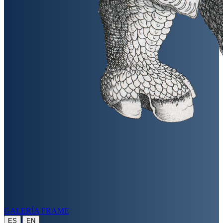
GALERÍA FRAME
|
ES
EN