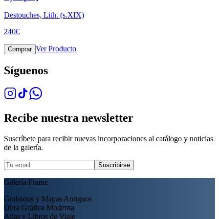
Destouches, Lith. (s.XIX)
240
€
Ver Producto
Comprar
Síguenos
Recibe nuestra newsletter
Suscríbete para recibir nuevas incorporaciones al catálogo y noticias
de la galería.
Suscribirse
Galería Frame
Grabados y Mapas Antiguos
Obra Gráfica Moderna
Atlas y Libros de Viaje