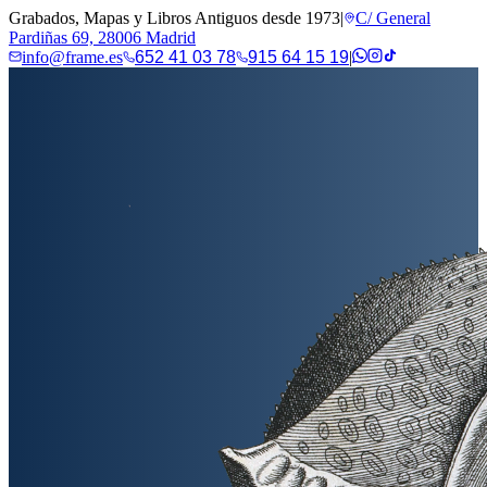
Grabados, Mapas y Libros Antiguos desde 1973
|
C/ General
Pardiñas 69, 28006 Madrid
info@frame.es
652 41 03 78
915 64 15 19
|