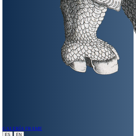
GALERÍA FRAME
|
ES
EN