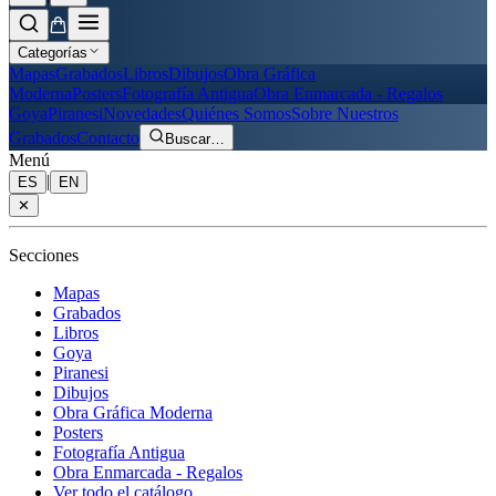
Categorías
Mapas
Grabados
Libros
Dibujos
Obra Gráfica
Moderna
Posters
Fotografía Antigua
Obra Enmarcada - Regalos
Goya
Piranesi
Novedades
Quiénes Somos
Sobre Nuestros
Grabados
Contacto
Buscar
…
Menú
|
ES
EN
✕
Secciones
Mapas
Grabados
Libros
Goya
Piranesi
Dibujos
Obra Gráfica Moderna
Posters
Fotografía Antigua
Obra Enmarcada - Regalos
Ver todo el catálogo