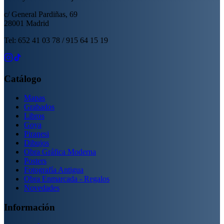
c/ General Pardiñas, 69
28001 Madrid
Tel: 652 41 03 78 / 915 64 15 19
Catálogo
Mapas
Grabados
Libros
Goya
Piranesi
Dibujos
Obra Gráfica Moderna
Posters
Fotografía Antigua
Obra Enmarcada - Regalos
Novedades
Información