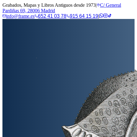
Grabados, Mapas y Libros Antiguos desde 1973
|
C/ General
Pardiñas 69, 28006 Madrid
info@frame.es
652 41 03 78
915 64 15 19
|