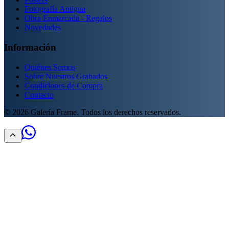
Fotografía Antigua
Obra Enmarcada - Regalos
Novedades
Información
Quiénes Somos
Sobre Nuestros Grabados
Condiciones de Compra
Contacto
©
2026
Galería Frame. Todos los derechos reservados.