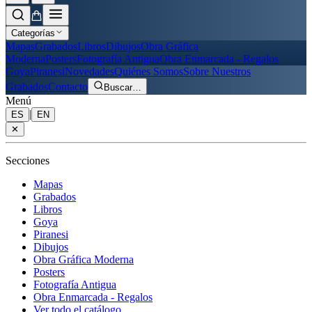
Categorías
Mapas
Grabados
Libros
Dibujos
Obra Gráfica
Moderna
Posters
Fotografía Antigua
Obra Enmarcada - Regalos
Goya
Piranesi
Novedades
Quiénes Somos
Sobre Nuestros
Grabados
Contacto
Buscar
…
Menú
|
ES
EN
✕
Secciones
Mapas
Grabados
Libros
Goya
Piranesi
Dibujos
Obra Gráfica Moderna
Posters
Fotografía Antigua
Obra Enmarcada - Regalos
Ver todo el catálogo