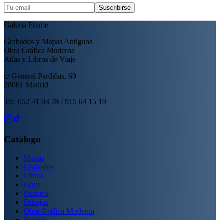
Suscribirse
Galería Frame
Grabados y Mapas Antiguos
Obra Gráfica Moderna
Atlas y Libros de Viaje
c/ General Pardiñas, 69
28001 Madrid
Tel: 652 41 03 78 / 915 64 15 19
Catálogo
Mapas
Grabados
Libros
Goya
Piranesi
Dibujos
Obra Gráfica Moderna
Posters