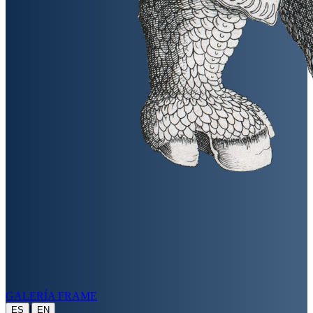
GALERÍA FRAME
|
ES
EN