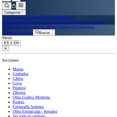
Categorías
Mapas
Grabados
Libros
Dibujos
Obra Gráfica
Moderna
Posters
Fotografía Antigua
Obra Enmarcada - Regalos
Goya
Piranesi
Novedades
Quiénes Somos
Sobre Nuestros
Grabados
Contacto
Buscar
…
Menú
|
ES
EN
✕
Secciones
Mapas
Grabados
Libros
Goya
Piranesi
Dibujos
Obra Gráfica Moderna
Posters
Fotografía Antigua
Obra Enmarcada - Regalos
Ver todo el catálogo