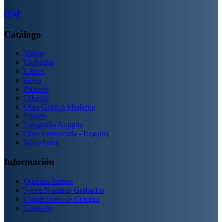
Catálogo
Mapas
Grabados
Libros
Goya
Piranesi
Dibujos
Obra Gráfica Moderna
Posters
Fotografía Antigua
Obra Enmarcada - Regalos
Novedades
Información
Quiénes Somos
Sobre Nuestros Grabados
Condiciones de Compra
Contacto