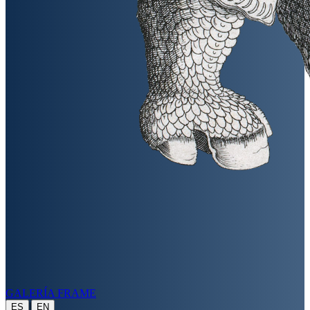
GALERÍA FRAME
|
ES
EN