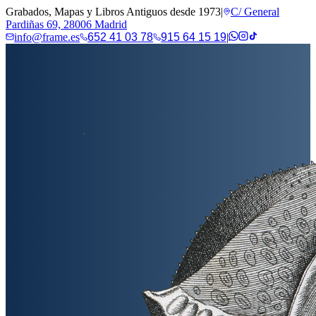
Grabados, Mapas y Libros Antiguos desde 1973
|
C/ General
Pardiñas 69, 28006 Madrid
info@frame.es
652 41 03 78
915 64 15 19
|