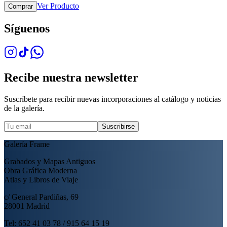
Ver Producto
Comprar
Síguenos
Recibe nuestra newsletter
Suscríbete para recibir nuevas incorporaciones al catálogo y noticias
de la galería.
Suscribirse
Galería Frame
Grabados y Mapas Antiguos
Obra Gráfica Moderna
Atlas y Libros de Viaje
c/ General Pardiñas, 69
28001 Madrid
Tel: 652 41 03 78 / 915 64 15 19