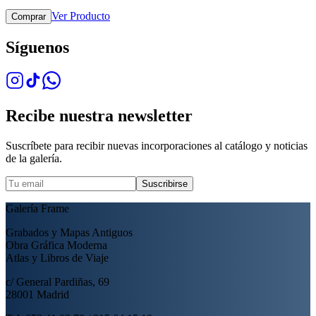
Ver Producto
Comprar
Síguenos
Recibe nuestra newsletter
Suscríbete para recibir nuevas incorporaciones al catálogo y noticias
de la galería.
Suscribirse
Galería Frame
Grabados y Mapas Antiguos
Obra Gráfica Moderna
Atlas y Libros de Viaje
c/ General Pardiñas, 69
28001 Madrid