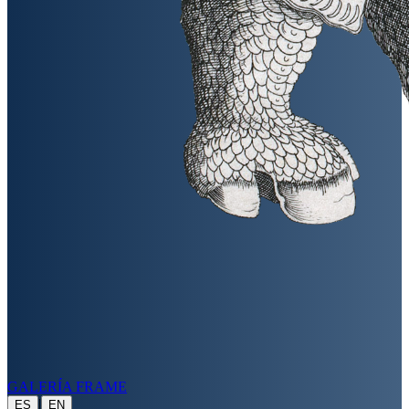
GALERÍA FRAME
|
ES
EN