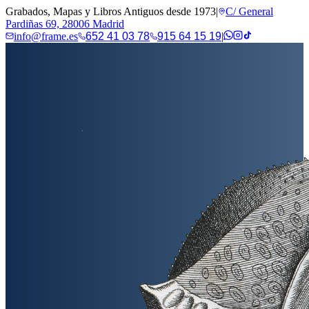
Grabados, Mapas y Libros Antiguos desde 1973
|
C/ General
Pardiñas 69, 28006 Madrid
info@frame.es
652 41 03 78
915 64 15 19
|