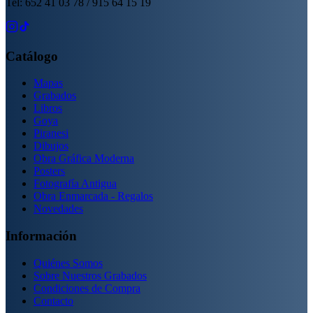
Tel: 652 41 03 78 / 915 64 15 19
Catálogo
Mapas
Grabados
Libros
Goya
Piranesi
Dibujos
Obra Gráfica Moderna
Posters
Fotografía Antigua
Obra Enmarcada - Regalos
Novedades
Información
Quiénes Somos
Sobre Nuestros Grabados
Condiciones de Compra
Contacto