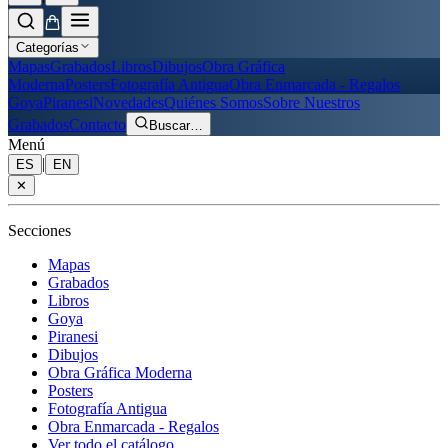
Categorías
Mapas
Grabados
Libros
Dibujos
Obra Gráfica
Moderna
Posters
Fotografía Antigua
Obra Enmarcada - Regalos
Goya
Piranesi
Novedades
Quiénes Somos
Sobre Nuestros
Grabados
Contacto
Buscar
…
Menú
|
ES
EN
✕
Secciones
Mapas
Grabados
Libros
Goya
Piranesi
Dibujos
Obra Gráfica Moderna
Posters
Fotografía Antigua
Obra Enmarcada - Regalos
Ver todo el catálogo