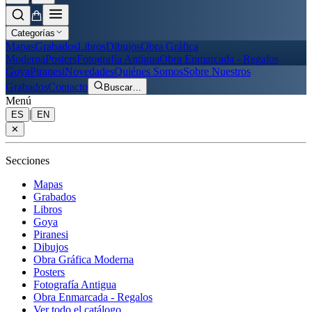
Categorías
Mapas
Grabados
Libros
Dibujos
Obra Gráfica
Moderna
Posters
Fotografía Antigua
Obra Enmarcada - Regalos
Goya
Piranesi
Novedades
Quiénes Somos
Sobre Nuestros
Grabados
Contacto
Buscar
…
Menú
|
ES
EN
✕
Secciones
Mapas
Grabados
Libros
Goya
Piranesi
Dibujos
Obra Gráfica Moderna
Posters
Fotografía Antigua
Obra Enmarcada - Regalos
Ver todo el catálogo