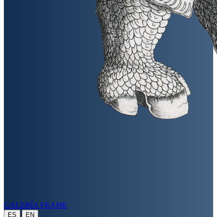
GALERÍA FRAME
|
ES
EN