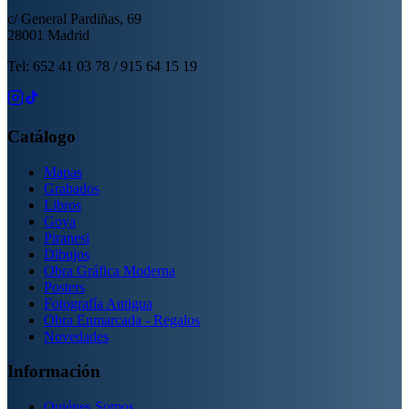
c/ General Pardiñas, 69
28001 Madrid
Tel: 652 41 03 78 / 915 64 15 19
Catálogo
Mapas
Grabados
Libros
Goya
Piranesi
Dibujos
Obra Gráfica Moderna
Posters
Fotografía Antigua
Obra Enmarcada - Regalos
Novedades
Información
Quiénes Somos