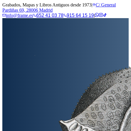
Grabados, Mapas y Libros Antiguos desde 1973
|
C/ General
Pardiñas 69, 28006 Madrid
info@frame.es
652 41 03 78
915 64 15 19
|