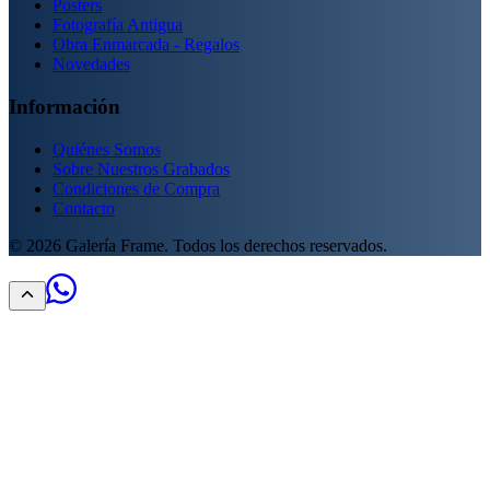
Posters
Fotografía Antigua
Obra Enmarcada - Regalos
Novedades
Información
Quiénes Somos
Sobre Nuestros Grabados
Condiciones de Compra
Contacto
©
2026
Galería Frame. Todos los derechos reservados.