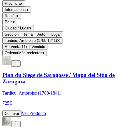
Provincia
▾
Internacional
▾
Región
▾
País
▾
Ciudad / Lugar
▾
Sección
Tema
Autor
Lugar
Tardieu, Ambroise (1788-1841)
✕
En Venta
(
11
)
Vendido
Ordenar
Más recientes
▾
Plan du Siege de Saragosse / Mapa del Sitio de
Zaragoza
Tardieu, Ambroise (1788-1841)
725
€
Ver Producto
Comprar