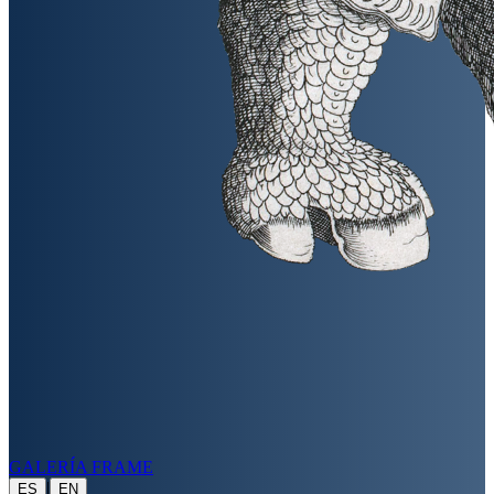
GALERÍA FRAME
|
ES
EN