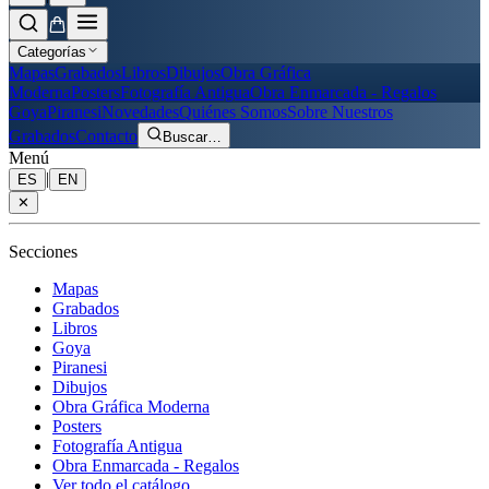
Categorías
Mapas
Grabados
Libros
Dibujos
Obra Gráfica
Moderna
Posters
Fotografía Antigua
Obra Enmarcada - Regalos
Goya
Piranesi
Novedades
Quiénes Somos
Sobre Nuestros
Grabados
Contacto
Buscar
…
Menú
|
ES
EN
✕
Secciones
Mapas
Grabados
Libros
Goya
Piranesi
Dibujos
Obra Gráfica Moderna
Posters
Fotografía Antigua
Obra Enmarcada - Regalos
Ver todo el catálogo