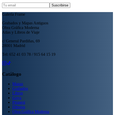
Suscribirse
Galería Frame
Grabados y Mapas Antiguos
Obra Gráfica Moderna
Atlas y Libros de Viaje
c/ General Pardiñas, 69
28001 Madrid
Tel: 652 41 03 78 / 915 64 15 19
Catálogo
Mapas
Grabados
Libros
Goya
Piranesi
Dibujos
Obra Gráfica Moderna