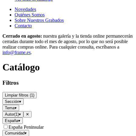
Novedades
Quiénes Somos
Sobre Nuestros Grabados
Contacto
Cerrado en agosto:
nuestra galería y la tienda online permanecerán
cerradas durante todo el mes de agosto, por lo que no será posible
realizar compras online. Para cualquier consulta, escríbanos a
info@frame.es
.
Catálogo
Filtros
Limpiar filtros
(
1
)
Sección
▾
Tema
▾
Autor
(
1
)
▾
✕
España
▾
España Peninsular
Comunidad
▾