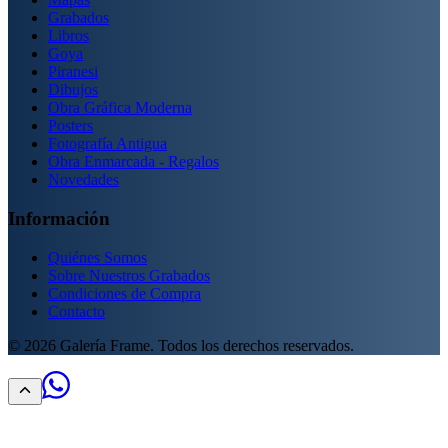
Grabados
Libros
Goya
Piranesi
Dibujos
Obra Gráfica Moderna
Posters
Fotografía Antigua
Obra Enmarcada - Regalos
Novedades
Información
Quiénes Somos
Sobre Nuestros Grabados
Condiciones de Compra
Contacto
©
2026
Galería Frame. Todos los derechos reservados.