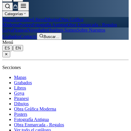
Categorías
Mapas
Grabados
Libros
Dibujos
Obra Gráfica
Moderna
Posters
Fotografía Antigua
Obra Enmarcada - Regalos
Goya
Piranesi
Novedades
Quiénes Somos
Sobre Nuestros
Grabados
Contacto
Buscar
…
Menú
|
ES
EN
✕
Secciones
Mapas
Grabados
Libros
Goya
Piranesi
Dibujos
Obra Gráfica Moderna
Posters
Fotografía Antigua
Obra Enmarcada - Regalos
Ver todo el catálogo