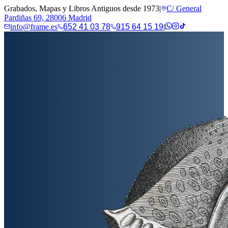
Grabados, Mapas y Libros Antiguos desde 1973
|
C/ General
Pardiñas 69, 28006 Madrid
info@frame.es
652 41 03 78
915 64 15 19
|