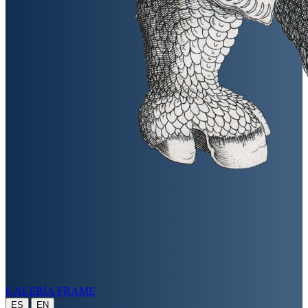
GALERÍA FRAME
|
ES
EN