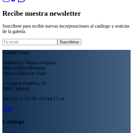
Recibe nuestra newsletter
Suscríbete para recibir nuevas incorporaciones al catálogo y noticias
de la galería.
Suscribirse
Galería Frame
Grabados y Mapas Antiguos
Obra Gráfica Moderna
Atlas y Libros de Viaje
c/ General Pardiñas, 69
28001 Madrid
Tel: 652 41 03 78 / 915 64 15 19
Catálogo
Mapas