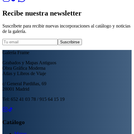
Recibe nuestra newsletter
Suscríbete para recibir nuevas incorporaciones al catálogo y noticias
de la galería.
Suscribirse
Galería Frame
Grabados y Mapas Antiguos
Obra Gráfica Moderna
Atlas y Libros de Viaje
c/ General Pardiñas, 69
28001 Madrid
Tel: 652 41 03 78 / 915 64 15 19
Catálogo
Mapas