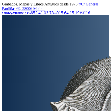
Grabados, Mapas y Libros Antiguos desde 1973
|
C/ General
Pardiñas 69, 28006 Madrid
info@frame.es
652 41 03 78
915 64 15 19
|