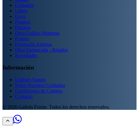
Grabados
Libros
Goya
Piranesi
Dibujos
Obra Gráfica Moderna
Posters
Fotografía Antigua
Obra Enmarcada - Regalos
Novedades
Información
Quiénes Somos
Sobre Nuestros Grabados
Condiciones de Compra
Contacto
©
2026
Galería Frame. Todos los derechos reservados.