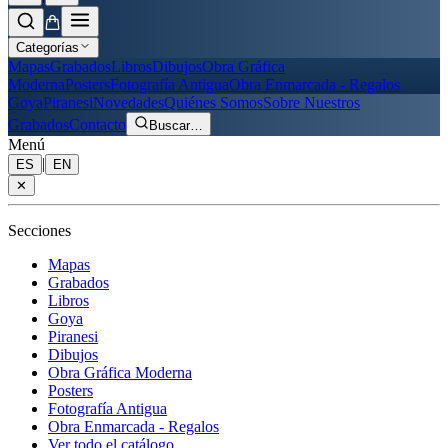
Categorías
Mapas
Grabados
Libros
Dibujos
Obra Gráfica
Moderna
Posters
Fotografía Antigua
Obra Enmarcada - Regalos
Goya
Piranesi
Novedades
Quiénes Somos
Sobre Nuestros
Grabados
Contacto
Buscar
…
Menú
|
ES
EN
✕
Secciones
Mapas
Grabados
Libros
Goya
Piranesi
Dibujos
Obra Gráfica Moderna
Posters
Fotografía Antigua
Obra Enmarcada - Regalos
Ver todo el catálogo