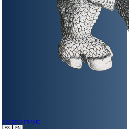
GALERÍA FRAME
|
ES
EN