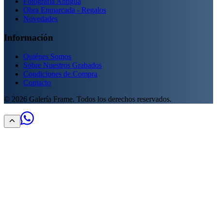
Fotografía Antigua
Obra Enmarcada - Regalos
Novedades
Información
Quiénes Somos
Sobre Nuestros Grabados
Condiciones de Compra
Contacto
©
2026
Galería Frame. Todos los derechos reservados.