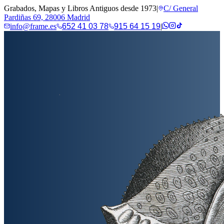
Grabados, Mapas y Libros Antiguos desde 1973
|
C/ General
Pardiñas 69, 28006 Madrid
info@frame.es
652 41 03 78
915 64 15 19
|