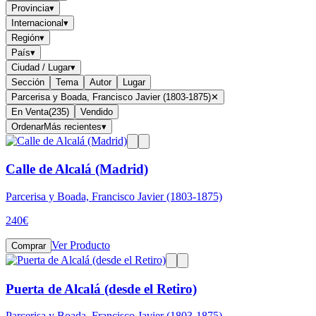
Provincia
▾
Internacional
▾
Región
▾
País
▾
Ciudad / Lugar
▾
Sección
Tema
Autor
Lugar
Parcerisa y Boada, Francisco Javier (1803-1875)
✕
En Venta
(
235
)
Vendido
Ordenar
Más recientes
▾
Calle de Alcalá (Madrid)
Parcerisa y Boada, Francisco Javier (1803-1875)
240
€
Ver Producto
Comprar
Puerta de Alcalá (desde el Retiro)
Parcerisa y Boada, Francisco Javier (1803-1875)