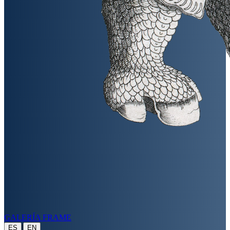
GALERÍA FRAME
|
ES
EN