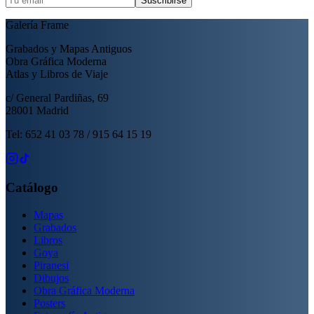
Suscribirse
Galería Frame
Grabados y Mapas Antiguos
Obra Gráfica Moderna
Atlas y Libros de Viaje
c/ General Pardiñas, 69
28001 Madrid
Tel: 652 41 03 78 / 915 64 15 19
Catálogo
Mapas
Grabados
Libros
Goya
Piranesi
Dibujos
Obra Gráfica Moderna
Posters