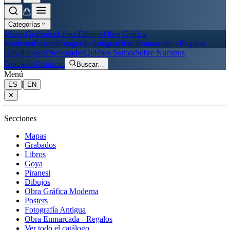
Categorías
Mapas
Grabados
Libros
Dibujos
Obra Gráfica
Moderna
Posters
Fotografía Antigua
Obra Enmarcada - Regalos
Goya
Piranesi
Novedades
Quiénes Somos
Sobre Nuestros
Grabados
Contacto
Buscar
…
Menú
|
ES
EN
✕
Secciones
Mapas
Grabados
Libros
Goya
Piranesi
Dibujos
Obra Gráfica Moderna
Posters
Fotografía Antigua
Obra Enmarcada - Regalos
Ver todo el catálogo