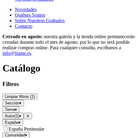
Novedades
Quiénes Somos
Sobre Nuestros Grabados
Contacto
Cerrado en agosto:
nuestra galería y la tienda online permanecerán
cerradas durante todo el mes de agosto, por lo que no será posible
realizar compras online. Para cualquier consulta, escríbanos a
info@frame.es
.
Catálogo
Filtros
Limpiar filtros
(
1
)
Sección
▾
Tema
▾
Autor
(
1
)
▾
✕
España
▾
España Peninsular
Comunidad
▾