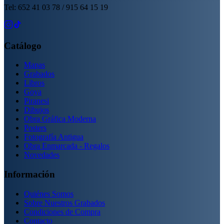
Tel: 652 41 03 78 / 915 64 15 19
Catálogo
Mapas
Grabados
Libros
Goya
Piranesi
Dibujos
Obra Gráfica Moderna
Posters
Fotografía Antigua
Obra Enmarcada - Regalos
Novedades
Información
Quiénes Somos
Sobre Nuestros Grabados
Condiciones de Compra
Contacto