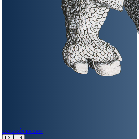
GALERÍA FRAME
|
ES
EN