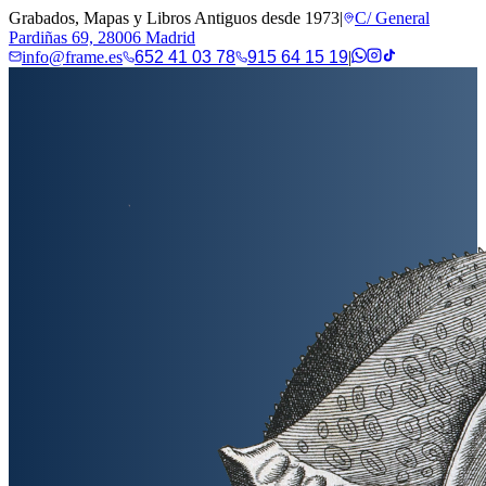
Grabados, Mapas y Libros Antiguos desde 1973
|
C/ General
Pardiñas 69, 28006 Madrid
info@frame.es
652 41 03 78
915 64 15 19
|