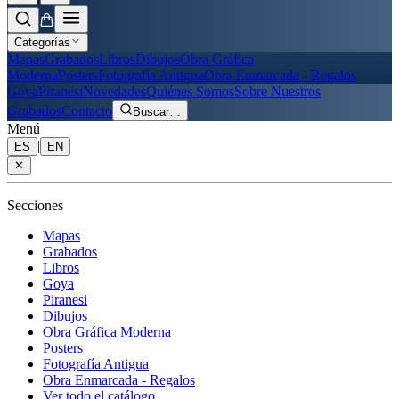
Categorías
Mapas
Grabados
Libros
Dibujos
Obra Gráfica
Moderna
Posters
Fotografía Antigua
Obra Enmarcada - Regalos
Goya
Piranesi
Novedades
Quiénes Somos
Sobre Nuestros
Grabados
Contacto
Buscar
…
Menú
|
ES
EN
✕
Secciones
Mapas
Grabados
Libros
Goya
Piranesi
Dibujos
Obra Gráfica Moderna
Posters
Fotografía Antigua
Obra Enmarcada - Regalos
Ver todo el catálogo