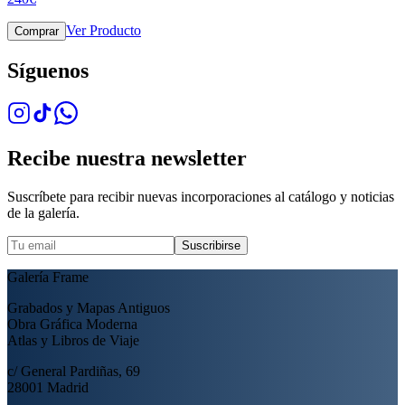
Ver Producto
Comprar
Síguenos
Recibe nuestra newsletter
Suscríbete para recibir nuevas incorporaciones al catálogo y noticias
de la galería.
Suscribirse
Galería Frame
Grabados y Mapas Antiguos
Obra Gráfica Moderna
Atlas y Libros de Viaje
c/ General Pardiñas, 69
28001 Madrid