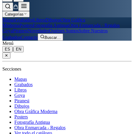
Categorías
Mapas
Grabados
Libros
Dibujos
Obra Gráfica
Moderna
Posters
Fotografía Antigua
Obra Enmarcada - Regalos
Goya
Piranesi
Novedades
Quiénes Somos
Sobre Nuestros
Grabados
Contacto
Buscar
…
Menú
|
ES
EN
✕
Secciones
Mapas
Grabados
Libros
Goya
Piranesi
Dibujos
Obra Gráfica Moderna
Posters
Fotografía Antigua
Obra Enmarcada - Regalos
Ver todo el catálogo