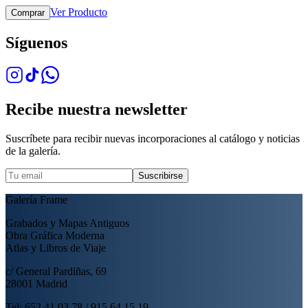
Ver Producto
Comprar
Síguenos
Recibe nuestra newsletter
Suscríbete para recibir nuevas incorporaciones al catálogo y noticias
de la galería.
Suscribirse
Galería Frame
Grabados y Mapas Antiguos
Obra Gráfica Moderna
Atlas y Libros de Viaje
c/ General Pardiñas, 69
28001 Madrid
Tel: 652 41 03 78 / 915 64 15 19