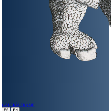
GALERÍA FRAME
|
ES
EN