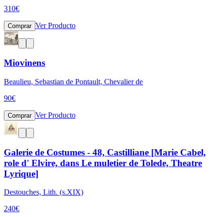
310
€
Ver Producto
Comprar
Miovinens
Beaulieu, Sebastian de Pontault, Chevalier de
90
€
Ver Producto
Comprar
Galerie de Costumes - 48, Castilliane [Marie Cabel,
role d' Elvire, dans Le muletier de Tolede, Theatre
Lyrique]
Destouches, Lith. (s.XIX)
240
€