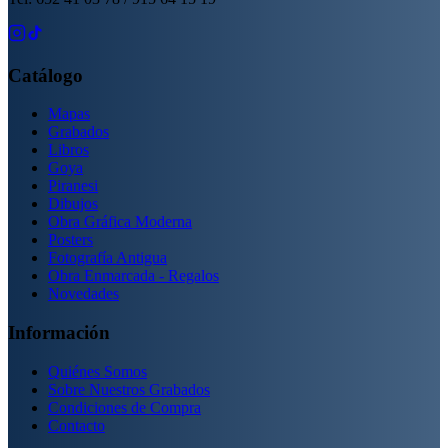
Catálogo
Mapas
Grabados
Libros
Goya
Piranesi
Dibujos
Obra Gráfica Moderna
Posters
Fotografía Antigua
Obra Enmarcada - Regalos
Novedades
Información
Quiénes Somos
Sobre Nuestros Grabados
Condiciones de Compra
Contacto