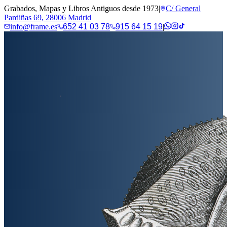
Grabados, Mapas y Libros Antiguos desde 1973
|
C/ General
Pardiñas 69, 28006 Madrid
info@frame.es
652 41 03 78
915 64 15 19
|