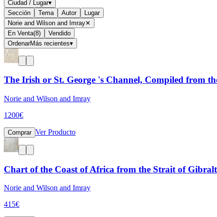
Ciudad / Lugar
▾
Sección
Tema
Autor
Lugar
Norie and Wilson and Imray
✕
En Venta
(
8
)
Vendido
Ordenar
Más recientes
▾
The Irish or St. George 's Channel, Compiled from th
Norie and Wilson and Imray
1200
€
Ver Producto
Comprar
Chart of the Coast of Africa from the Strait of Gibral
Norie and Wilson and Imray
415
€