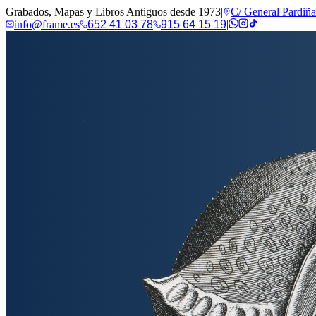
Grabados, Mapas y Libros Antiguos desde 1973
|
C/ General Pardiñ
info@frame.es
652 41 03 78
915 64 15 19
|