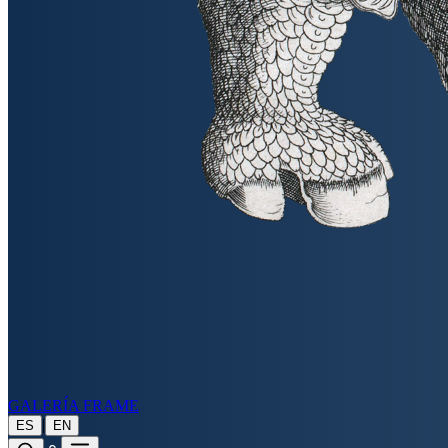
GALERÍA FRAME
|
ES
EN