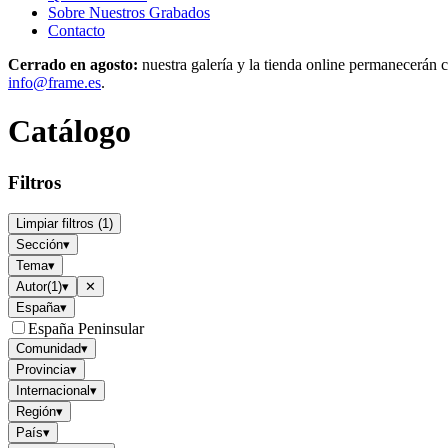
Sobre Nuestros Grabados
Contacto
Cerrado en agosto:
nuestra galería y la tienda online permanecerán c
info@frame.es
.
Catálogo
Filtros
Limpiar filtros
(
1
)
Sección
▾
Tema
▾
Autor
(
1
)
▾
✕
España
▾
España Peninsular
Comunidad
▾
Provincia
▾
Internacional
▾
Región
▾
País
▾