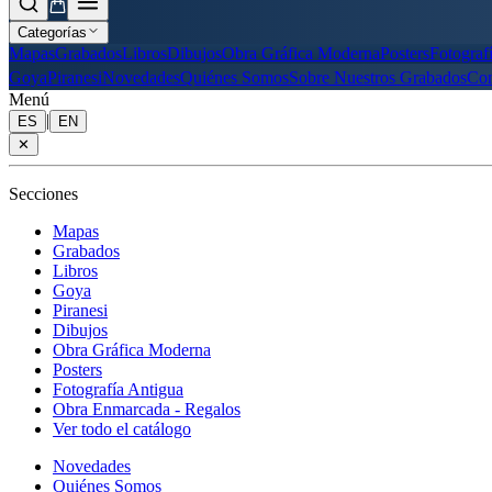
Categorías
Mapas
Grabados
Libros
Dibujos
Obra Gráfica Moderna
Posters
Fotograf
Goya
Piranesi
Novedades
Quiénes Somos
Sobre Nuestros Grabados
Con
Menú
|
ES
EN
✕
Secciones
Mapas
Grabados
Libros
Goya
Piranesi
Dibujos
Obra Gráfica Moderna
Posters
Fotografía Antigua
Obra Enmarcada - Regalos
Ver todo el catálogo
Novedades
Quiénes Somos