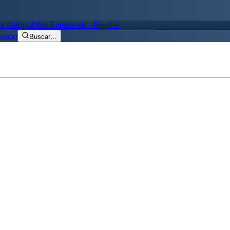
ía Antigua
Obra Enmarcada - Regalos
tacto
Buscar
…