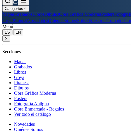
Categorías
Mapas
Grabados
Libros
Dibujos
Obra Gráfica Moderna
Posters
Fotograf
Goya
Piranesi
Novedades
Quiénes Somos
Sobre Nuestros Grabados
Con
Menú
|
ES
EN
✕
Secciones
Mapas
Grabados
Libros
Goya
Piranesi
Dibujos
Obra Gráfica Moderna
Posters
Fotografía Antigua
Obra Enmarcada - Regalos
Ver todo el catálogo
Novedades
Quiénes Somos