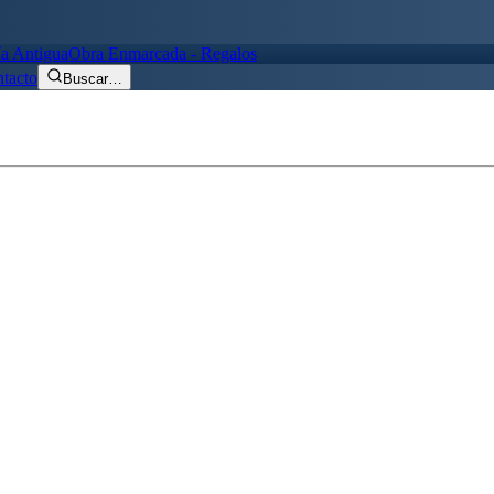
ía Antigua
Obra Enmarcada - Regalos
tacto
Buscar
…