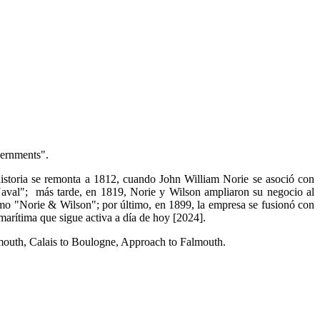
vernments".
istoria se remonta a 1812, cuando John William Norie se asoció con
aval"; más tarde, en 1819, Norie y Wilson ampliaron su negocio al
omo "Norie & Wilson"; por último, en 1899, la empresa se fusionó con
marítima que sigue activa a día de hoy [2024].
mouth, Calais to Boulogne, Approach to Falmouth.