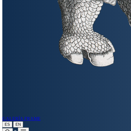
GALERÍA FRAME
|
ES
EN