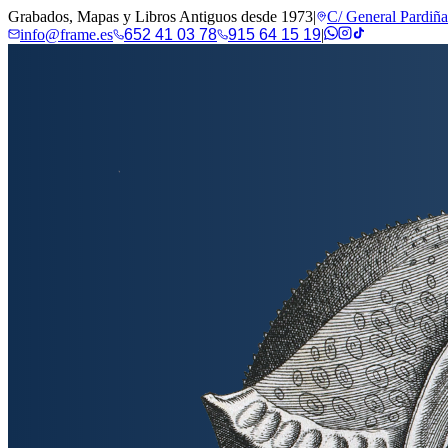
Grabados, Mapas y Libros Antiguos desde 1973
|
C/ General Pardiñ
info@frame.es
652 41 03 78
915 64 15 19
|