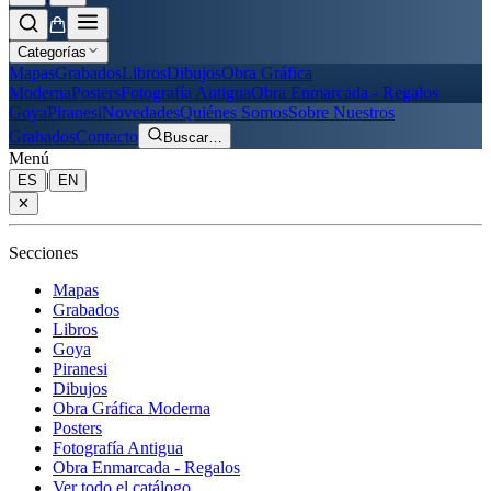
Categorías
Mapas
Grabados
Libros
Dibujos
Obra Gráfica
Moderna
Posters
Fotografía Antigua
Obra Enmarcada - Regalos
Goya
Piranesi
Novedades
Quiénes Somos
Sobre Nuestros
Grabados
Contacto
Buscar
…
Menú
|
ES
EN
✕
Secciones
Mapas
Grabados
Libros
Goya
Piranesi
Dibujos
Obra Gráfica Moderna
Posters
Fotografía Antigua
Obra Enmarcada - Regalos
Ver todo el catálogo