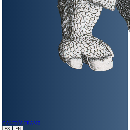
GALERÍA FRAME
|
ES
EN