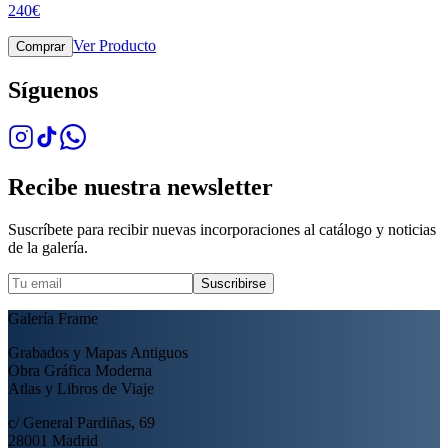
240
€
Ver Producto
Comprar
Síguenos
Recibe nuestra newsletter
Suscríbete para recibir nuevas incorporaciones al catálogo y noticias
de la galería.
Suscribirse
Galería Frame
Grabados y Mapas Antiguos
Obra Gráfica Moderna
Atlas y Libros de Viaje
c/ General Pardiñas, 69
28001 Madrid