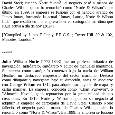
David Steel; cuando Norie falleció, el negocio pasó a manos de
Charles Wilson, quien lo renombró como "Norie & Wilson"; por
último, en 1899, la empresa se fusionó con el negocio gráfico de
James Imray, formando la actual "Imray, Laurie, Norie & Wilson
Ltd.", que resultó en una empresa líder en cartografía marítima que
sigue activa a día de hoy [2024].
["Compiled by James F. Imray, F.R.G.S. ; Tower Hill. 89 & 102,
Minories, London."] .
*****
John William Norie
(1772-1843) fue un profesor británico de
navegación, hidrógrafo, cartógrafo y editor de manuales marítimos.
Su carrera como cartógrafo comenzó bajo la tutela de William
Heather, un destacado empresario del sector marítimo. Destacó
como dibujante y navegante bajo su dirección, antes de asociarse
con
George Wilson
en 1812 para adquirir su negocio de mapas y
cartas marinas. La empresa, conocida como "Chart Purvevor", o
"Almacén Naval", ganó reputación por la gran calidad de sus
creaciones. En 1819, Norie y Wilson ampliaron su negocio al
adquirir la empresa de cartografía de David Steel. Cuando Norie
falleció, el negocio pasó a manos de Charles Wilson, quien lo
renombró como "Norie & Wilson". En 1899, la empresa se fusionó