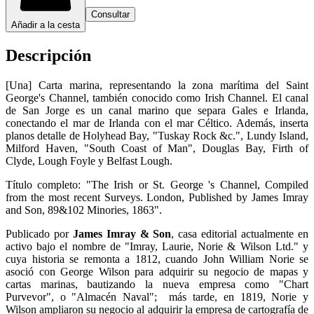
Consultar
Añadir a la cesta
Descripción
[Una] Carta marina, representando la zona marítima del Saint
George's Channel, también conocido como Irish Channel. El canal
de San Jorge es un canal marino que separa Gales e Irlanda,
conectando el mar de Irlanda con el mar Céltico. Además, inserta
planos detalle de Holyhead Bay, "Tuskay Rock &c.", Lundy Island,
Milford Haven, "South Coast of Man", Douglas Bay, Firth of
Clyde, Lough Foyle y Belfast Lough.
Título completo: "The Irish or St. George 's Channel, Compiled
from the most recent Surveys. London, Published by James Imray
and Son, 89&102 Minories, 1863".
Publicado por
James Imray & Son
, casa editorial actualmente en
activo bajo el nombre de "Imray, Laurie, Norie & Wilson Ltd." y
cuya historia se remonta a 1812, cuando John William Norie se
asoció con George Wilson para adquirir su negocio de mapas y
cartas marinas, bautizando la nueva empresa como "Chart
Purvevor", o "Almacén Naval"; más tarde, en 1819, Norie y
Wilson ampliaron su negocio al adquirir la empresa de cartografía de