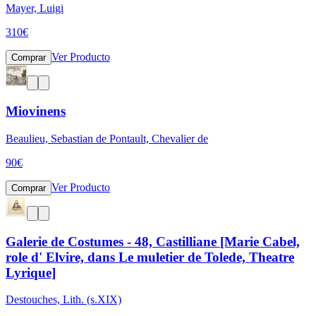
Mayer, Luigi
310
€
Ver Producto
Comprar
Miovinens
Beaulieu, Sebastian de Pontault, Chevalier de
90
€
Ver Producto
Comprar
Galerie de Costumes - 48, Castilliane [Marie Cabel,
role d' Elvire, dans Le muletier de Tolede, Theatre
Lyrique]
Destouches, Lith. (s.XIX)