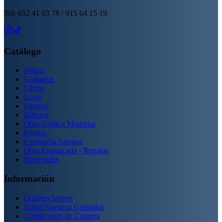
Tel: 652 41 03 78 / 915 64 15 19
Catálogo
Mapas
Grabados
Libros
Goya
Piranesi
Dibujos
Obra Gráfica Moderna
Posters
Fotografía Antigua
Obra Enmarcada - Regalos
Novedades
Información
Quiénes Somos
Sobre Nuestros Grabados
Condiciones de Compra