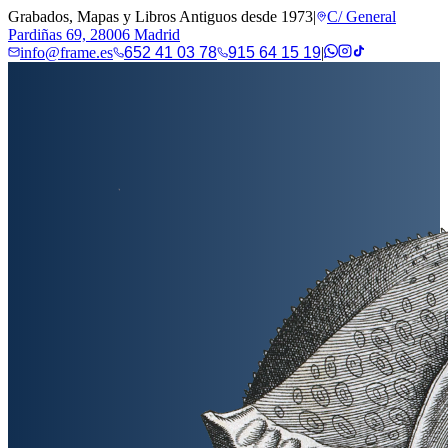
Grabados, Mapas y Libros Antiguos desde 1973
|
C/ General
Pardiñas 69, 28006 Madrid
info@frame.es
652 41 03 78
915 64 15 19
|