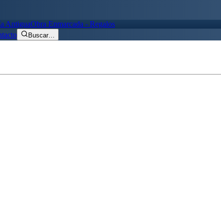
ía Antigua
Obra Enmarcada - Regalos
tacto
Buscar
…