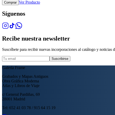
Ver Producto
Comprar
Síguenos
Recibe nuestra newsletter
Suscríbete para recibir nuevas incorporaciones al catálogo y noticias de
Suscribirse
Galería Frame
Grabados y Mapas Antiguos
Obra Gráfica Moderna
Atlas y Libros de Viaje
c/ General Pardiñas, 69
28001 Madrid
Tel: 652 41 03 78 / 915 64 15 19