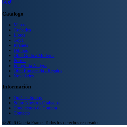
Catálogo
Mapas
Grabados
Libros
Goya
Piranesi
Dibujos
Obra Gráfica Moderna
Posters
Fotografía Antigua
Obra Enmarcada - Regalos
Novedades
Información
Quiénes Somos
Sobre Nuestros Grabados
Condiciones de Compra
Contacto
©
2026
Galería Frame. Todos los derechos reservados.