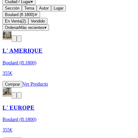
Ciudad / Lugar
▾
Sección
Tema
Autor
Lugar
Boulard (fl.1800)
✕
En Venta
(
2
)
Vendido
Ordenar
Más recientes
▾
L' AMERIQUE
Boulard (fl.1800)
355
€
Ver Producto
Comprar
L' EUROPE
Boulard (fl.1800)
355
€