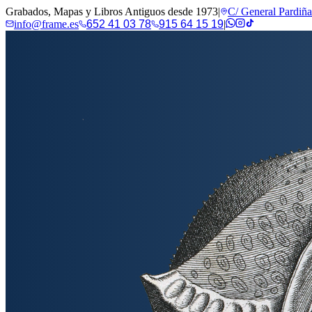
Grabados, Mapas y Libros Antiguos desde 1973
|
C/ General Pardiñ
info@frame.es
652 41 03 78
915 64 15 19
|