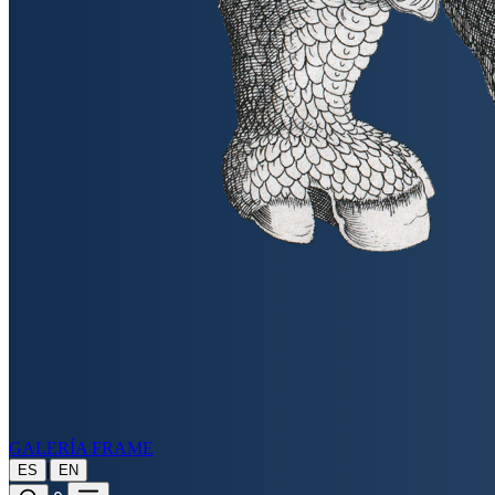
GALERÍA FRAME
|
ES
EN