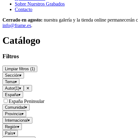
Sobre Nuestros Grabados
Contacto
Cerrado en agosto:
nuestra galería y la tienda online permanecerán c
info@frame.es
.
Catálogo
Filtros
Limpiar filtros
(
1
)
Sección
▾
Tema
▾
Autor
(
1
)
▾
✕
España
▾
España Peninsular
Comunidad
▾
Provincia
▾
Internacional
▾
Región
▾
País
▾