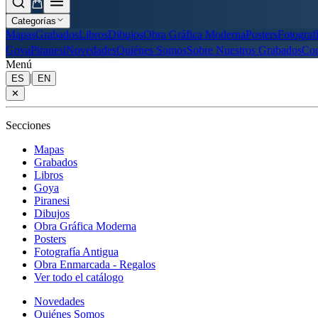
Categorías
Mapas
Grabados
Libros
Dibujos
Obra Gráfica Moderna
Posters
Fotograf
Goya
Piranesi
Novedades
Quiénes Somos
Sobre Nuestros Grabados
Con
Menú
|
ES
EN
✕
Secciones
Mapas
Grabados
Libros
Goya
Piranesi
Dibujos
Obra Gráfica Moderna
Posters
Fotografía Antigua
Obra Enmarcada - Regalos
Ver todo el catálogo
Novedades
Quiénes Somos